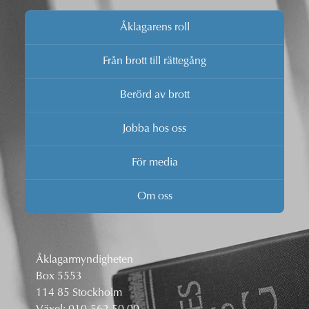
Åklagarens roll
Från brott till rättegång
Berörd av brott
Jobba hos oss
För media
Om oss
Åklagarmyndigheten
Box 5553
114 85 Stockholm