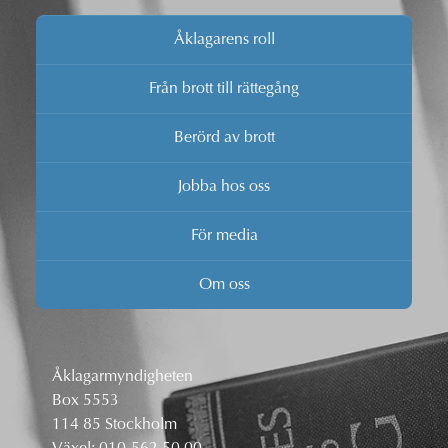
Åklagarens roll
Från brott till rättegång
Berörd av brott
Jobba hos oss
För media
Om oss
Åklagarmyndigheten
Box 5553
114 85 Stockholm