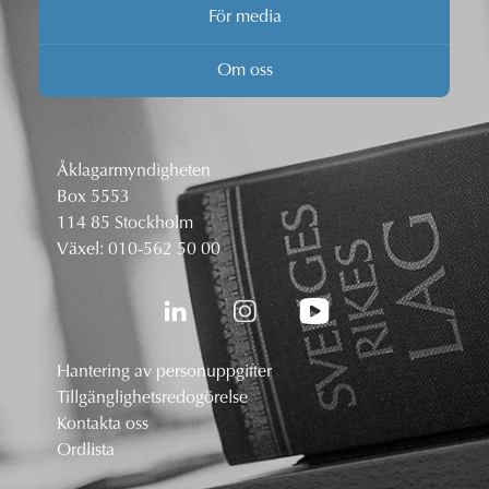
För media
Om oss
Åklagarmyndigheten
Box 5553
114 85 Stockholm
Växel:
010-562 50 00
Hantering av personuppgifter
Tillgänglighetsredogörelse
Kontakta oss
Ordlista