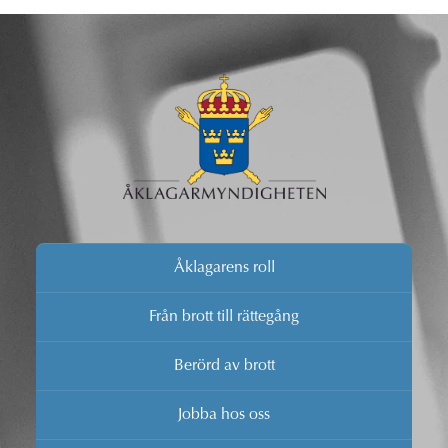
Åklagarens roll
Från brott till rättegång
Berörd av brott
Jobba hos oss