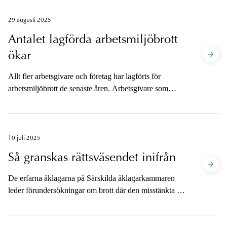
tillsammans med experter från rättsmedicin och
internationella forskare.
29 augusti 2025
Antalet lagförda arbetsmiljöbrott
ökar
Allt fler arbetsgivare och företag har lagförts för
arbetsmiljöbrott de senaste åren. Arbetsgivare som
begår arbetsmiljöbrott kan dömas till både personligt
ansvar och bötesstraff för företaget, dvs. företagsbot.
10 juli 2025
Så granskas rättsväsendet inifrån
De erfarna åklagarna på Särskilda åklagarkammaren
leder förundersökningar om brott där den misstänkta är
till exempel polisanställd, domare, åklagare eller
riksdagsledamot. Verksamheten bedrivs avskilt från
vanlig polis- och åklagarverksamhet och de ärenden