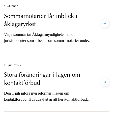
som hanteras kommer från avdelningen för särskilda
2 juli 2025
utredningar, SU, en fristående och oberoende avdelning
Sommarnotarier får inblick i
inom polisen. Här ger Särskilda åklagarkammaren och
åklagaryrket
avdelningen för särskilda utredningar en inblick i den
verksamhet de bedriver.
Varje sommar tar Åklagarmyndigheten emot
juriststudenter som arbetar som sommarnotarier under
några veckor. Här berättar tre av årets närmare femtio
sommarnotarier om varför de sökte och vad de ser fram
emot att arbeta med i sommar.
25 juni 2025
Stora förändringar i lagen om
kontaktförbud
Den 1 juli införs nya reformer i lagen om
kontaktförbud. Huvudsyftet är att fler kontaktförbud
ska meddelas och att brottsofferperspektivet lyfts.
Kammaråklagare Malin Wallén berättar här om de