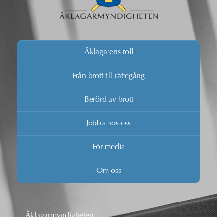
Åklagarens roll
Från brott till rättegång
Berörd av brott
Jobba hos oss
För media
Om oss
Åklagarmyndigheten