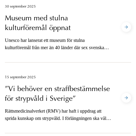
30 september 2025
Museum med stulna
kulturföremål öppnat
Unesco har lanserat ett museum för stulna
kulturföremål från mer än 40 länder där sex svenska
föremål ingår. Museet är virtuellt och samlar 3D-
modeller av de försvunna föremålen, med målet att
museet ska bli tomt i takt med att föremål hittas. I
Sverige finns flera uppmärksammade ärenden med
15 september 2025
både plundring av vrak och stölder av konstverk där
”Vi behöver en straffbestämmelse
föremålen kommit tillbaka tack vare ett gediget
för strypvåld i Sverige”
utredningsarbete.
Rättsmedicinalverket (RMV) har haft i uppdrag att
sprida kunskap om strypvåld. I förlängningen ska våld i
nära relation kunna förebyggas i högre utsträckning. På
en stor konferens nyligen deltog Åklagarmyndigheten