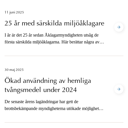
huvudsakliga förändringarna.
11 juni 2025
25 år med särskilda miljöåklagare
I år är det 25 år sedan Åklagarmyndigheten utsåg de
första särskilda miljöåklagarna. Här berättar några av
myndighetens mest erfarna miljöåklagare om hur det
gick till när de kom in på banan och hur arbetet med
utredningarna och miljöbrotten utvecklats genom åren.
30 maj 2025
Ökad användning av hemliga
tvångsmedel under 2024
De senaste årens lagändringar har gett de
brottsbekämpande myndigheterna utökade möjligheter
att använda hemliga tvångsmedel, både i
brottsutredande syfte och för att kunna förebygga och