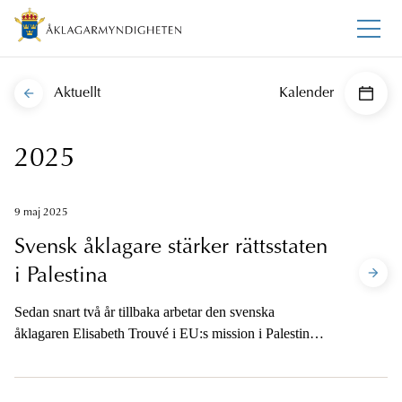
Aktuellt
Kalender
2025
9 maj 2025
Svensk åklagare stärker rättsstaten
i Palestina
Sedan snart två år tillbaka arbetar den svenska
åklagaren Elisabeth Trouvé i EU:s mission i Palestina,
EUPOL COPPS. Missionen syftar till att stödja
utvecklingen av det palestinska rättsväsendet och skapa
en mer välfungerande rättsstat.