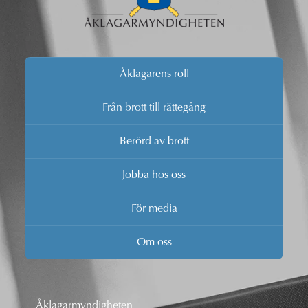
Åklagarens roll
Från brott till rättegång
Berörd av brott
Jobba hos oss
För media
Om oss
Åklagarmyndigheten