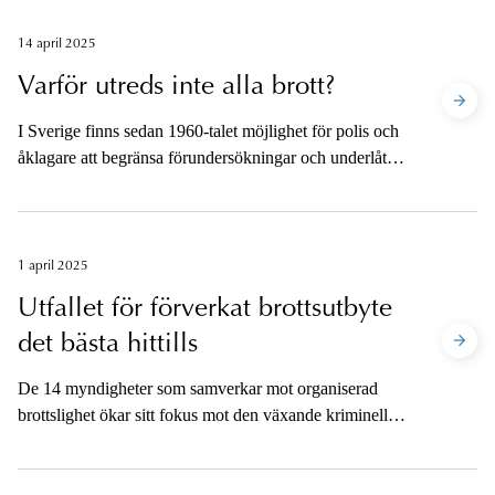
14 april 2025
Varför utreds inte alla brott?
I Sverige finns sedan 1960-talet möjlighet för polis och
åklagare att begränsa förundersökningar och underlåta
åtal. Det innebär att alla brott inte utreds och handlar
om att statens resurser ska användas så effektivt som
möjligt.
1 april 2025
Utfallet för förverkat brottsutbyte
det bästa hittills
De 14 myndigheter som samverkar mot organiserad
brottslighet ökar sitt fokus mot den växande kriminella
ekonomin. Värdet av förverkat brottsutbyte utifrån
beslut i tingsrätt uppgick 2024 till 46 miljoner kronor,
vilket bedöms som det hittills bästa som noterats. Under