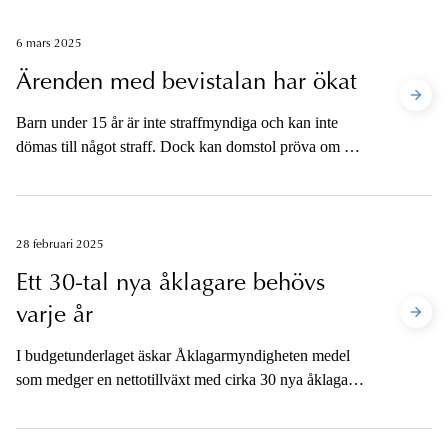
brottmålsprocessen. Årets prognos visar att antalet
inkomna brottsmisstankar inom kategorin särskilt
6 mars 2025
resurskrävande brott kommer att öka med sex procent
Ärenden med bevistalan har ökat
de kommande fyra åren.
Barn under 15 år är inte straffmyndiga och kan inte
dömas till något straff. Dock kan domstol pröva om de
har gjort sig skyldiga till brott inom ramen för en så
kallad bevistalan. Genom en lagändring 2023 har
åklagare nu fått ansvaret fullt ut för att väcka bevistalan.
Nu visar statistik att antalet ärenden med bevistalan
28 februari 2025
ökar, från 1 person 2020 till 88 personer 2025.
Ett 30-tal nya åklagare behövs
varje år
I budgetunderlaget äskar Åklagarmyndigheten medel
som medger en nettotillväxt med cirka 30 nya åklagare
årligen under perioden 2026–2028. Bakgrunden till de
ökade behoven är bland annat brottsutvecklingen och