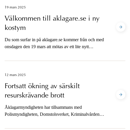
2024 var också återkraven för felaktiga bidrag och
19 mars 2025
utbetalningar till grovt kriminella de högsta hittills. Det
Välkommen till aklagare.se i ny
framgår av återrapporteringen till regeringen.
kostym
Du som surfar in på aklagare.se kommer från och med
onsdagen den 19 mars att mötas av ett lite nytt
utseende.
12 mars 2025
Fortsatt ökning av särskilt
resurskrävande brott
Åklagarmyndigheten har tillsammans med
Polismyndigheten, Domstolsverket, Kriminalvården
och Brå ett regeringsuppdrag som handlar om att ta
fram prognoser över framtida verksamhetsvolymer i