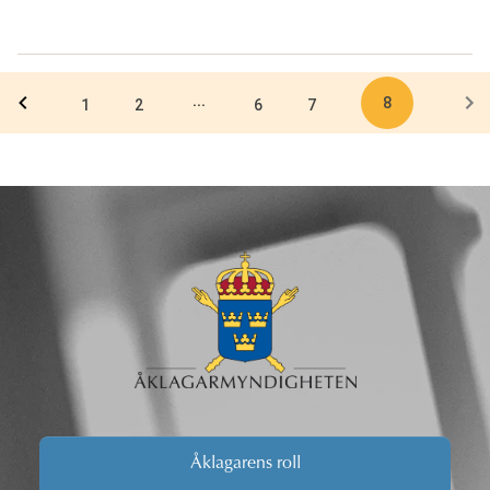
aktieoptioner
8
...
1
2
6
7
Åklagarens roll