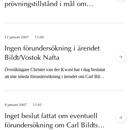
prövningstillstånd i mål om
skakvåld mot spädbarn
12 januari 2007
13.00
Ingen förundersökning i ärendet
Bildt/Vostok Nafta
Överåklagare Christer van der Kwast har i dag beslutat
att inte inleda förundersökning i ärendet om Carl Bildts
optionsersättning i Vostok Nafta, då det inte finns
anledning att anta att brott som hör under allmänt åtal
har begåtts.
8 januari 2007
13.02
Inget beslut fattat om eventuell
förundersökning om Carl Bildts