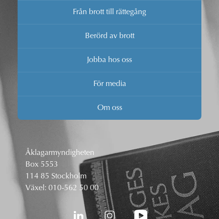
Från brott till rättegång
Berörd av brott
Jobba hos oss
För media
Om oss
Åklagarmyndigheten
Box 5553
114 85 Stockholm
Växel:
010-562 50 00