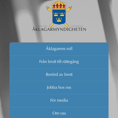
Åklagarens roll
Från brott till rättegång
Berörd av brott
Jobba hos oss
För media
Om oss