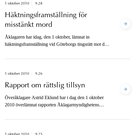
1 oktober 2010
9.28
Häktningsframställning för
misstänkt mord
Åklagaren har idag, den 1 oktober, lämnat in
häktningsframställning vid Göteborgs tingsrätt mot den
man som suttit anhållen sen i tisdags för mordet på
Hisingen.
1 oktober 2010
9.26
Rapport om rättslig tillsyn
Överåklagare Astrid Eklund har i dag den 1 oktober
2010 överlämnat rapporten Åklagarmyndighetens
rättsliga tillsyn till riksåklagaren.
1 oktober 2010
9.25