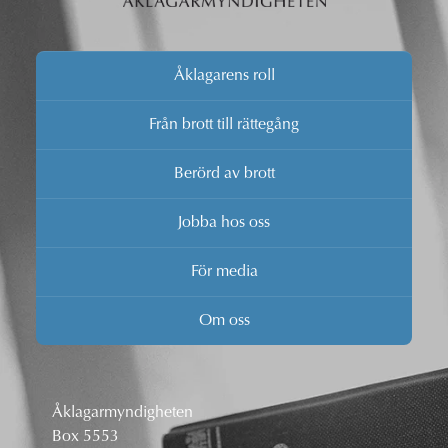
Åklagarens roll
Från brott till rättegång
Berörd av brott
Jobba hos oss
För media
Om oss
Åklagarmyndigheten
Box 5553