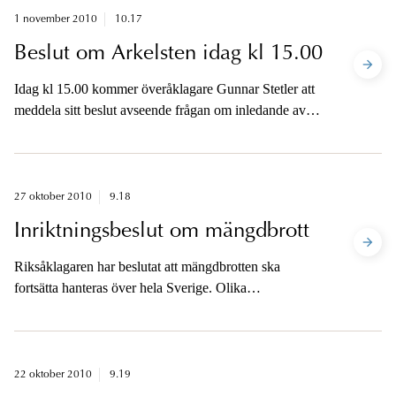
1 november 2010
10.17
Beslut om Arkelsten idag kl 15.00
Idag kl 15.00 kommer överåklagare Gunnar Stetler att
meddela sitt beslut avseende frågan om inledande av
förundersökning eller inte avseende riksdagsmannen
Sofia Arkelstens resor och lån av bil.
27 oktober 2010
9.18
Inriktningsbeslut om mängdbrott
Riksåklagaren har beslutat att mängdbrotten ska
fortsätta hanteras över hela Sverige. Olika
rationaliseringsåtgärder ska utredas vidare.
22 oktober 2010
9.19