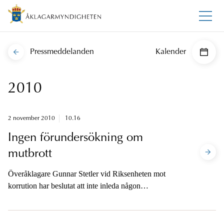
Pressmeddelanden
Kalender
2010
2 november 2010
10.16
Ingen förundersökning om
mutbrott
Överåklagare Gunnar Stetler vid Riksenheten mot
korrution har beslutat att inte inleda någon
förundersökning i ärendet där en riksdagsledamot
erbjudits resor m.m. av två enskilda företag och
organisationer.