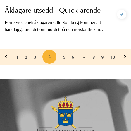
Åklagare utsedd i Quick-ärende
Förre vice chefsåklagaren Olle Sohlberg kommer att
handlägga ärendet om mordet på den norska flickan
Therese Johannesen, där Thomas Quick (numera Sture
Bergwall) år 1998 dömdes för mordet.
4
...
1
2
3
5
6
8
9
10