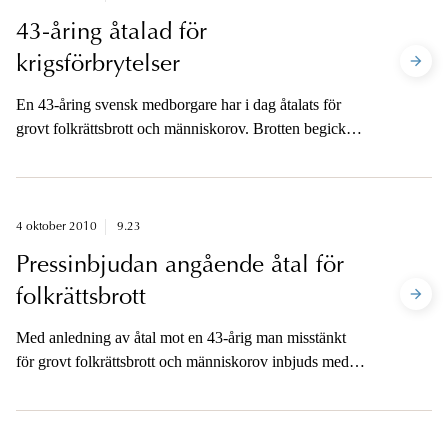
43-åring åtalad för
krigsförbrytelser
En 43-åring svensk medborgare har i dag åtalats för
grovt folkrättsbrott och människorov. Brotten begicks i
Bosnien-Hercegovina inom tidsperioden maj-augusti
1992.
4 oktober 2010
9.23
Pressinbjudan angående åtal för
folkrättsbrott
Med anledning av åtal mot en 43-årig man misstänkt
för grovt folkrättsbrott och människorov inbjuds media
att närvara vid en presskonferens tisdagen den 5
oktober.