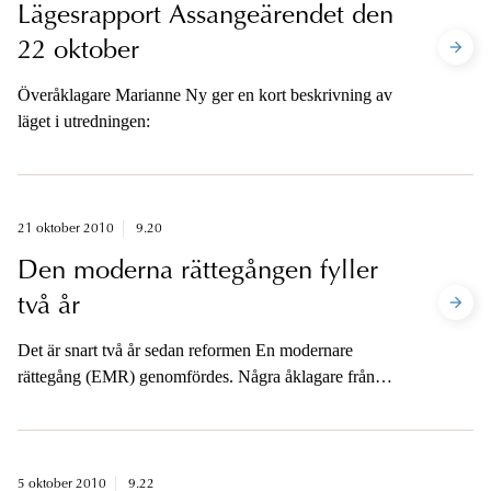
Lägesrapport Assangeärendet den
22 oktober
Överåklagare Marianne Ny ger en kort beskrivning av
läget i utredningen:
21 oktober 2010
9.20
Den moderna rättegången fyller
två år
Det är snart två år sedan reformen En modernare
rättegång (EMR) genomfördes. Några åklagare från
Gävle och Jönköping ger sin syn på reformen. Ingen
vill vrida klockan tillbaks.
5 oktober 2010
9.22