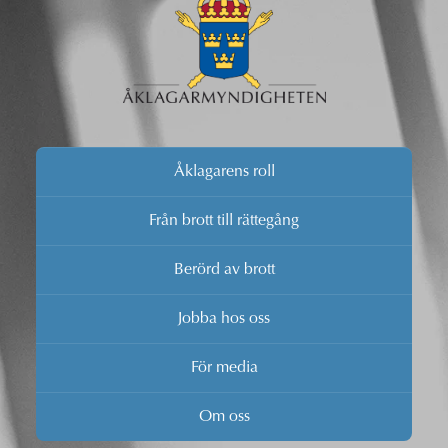
Åklagarens roll
Från brott till rättegång
Berörd av brott
Jobba hos oss
För media
Om oss