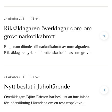
dömde den 26 november 2010 tre personer som stod
bakom fildelningstjänsten The Pirate Bay för medhjälp
till upphovsrättsbrott till fängelse.
24 oktober 2011
11.44
Riksåklagaren överklagar dom om
grovt narkotikabrott
En person dömdes till narkotikabrott av normalgraden.
Riksåklagaren yrkar att brottet ska bedömas som grovt.
21 oktober 2011
14.57
Nytt beslut i Juholtärende
Överåklagare Björn Ericson har beslutat att inte inleda
förundersökning i ärendena om en resa respektive
bilersättning.