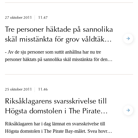
27 oktober 2011
11.47
Tre personer häktade på sannolika
skäl misstänkta för grov våldtäkt i
Södertälje
- Av de sju personer som suttit anhållna har nu tre
personer häktats på sannolika skäl misstänkta för den
grova våldtäkten i Södertälje i söndags morse.
Sannolika skäl betyder att misstankarna är starka.
25 oktober 2011
11.46
Riksåklagarens svarsskrivelse till
Högsta domstolen i The Pirate
Bay-målet
Riksåklagaren har i dag lämnat en svarsskrivelse till
Högsta domstolen i The Pirate Bay-målet. Svea hovrätt