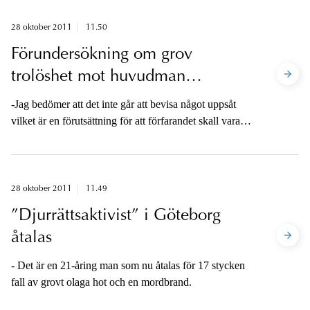
28 oktober 2011
11.50
Förundersökning om grov
trolöshet mot huvudman
avseende Vattenfall AB läggs ned
-Jag bedömer att det inte går att bevisa något uppsåt
vilket är en förutsättning för att förfarandet skall vara
brottsligt, säger chefsåklagare Alf Johansson vid
Riksenheten mot korruption.
28 oktober 2011
11.49
”Djurrättsaktivist” i Göteborg
åtalas
- Det är en 21-åring man som nu åtalas för 17 stycken
fall av grovt olaga hot och en mordbrand.