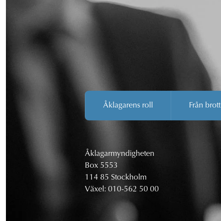
Åklagarens roll
Från brott
Åklagarmyndigheten
Box 5553
114 85 Stockholm
Växel:
010-562 50 00