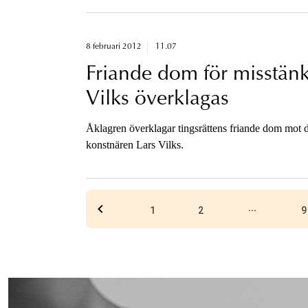
8 februari 2012
11.07
Friande dom för misstänk
Vilks överklagas
Åklagren överklagar tingsrättens friande dom mot d
konstnären Lars Vilks.
...
1
2
9