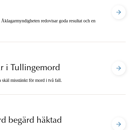
t Åklagarmyndigheten redovisar goda resultat och en
r i Tullingemord
käl misstänkt för mord i två fall.
rd begärd häktad