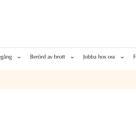
tegång
Berörd av brott
Jobba hos oss
F