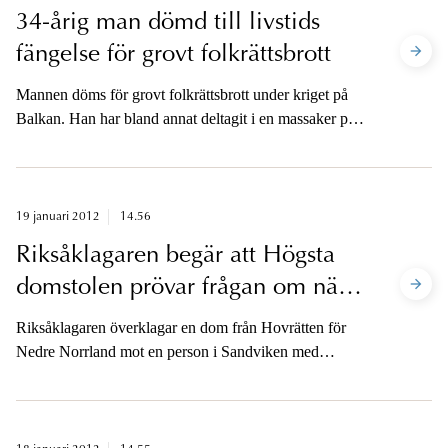
34-årig man dömd till livstids
fängelse för grovt folkrättsbrott
Mannen döms för grovt folkrättsbrott under kriget på
Balkan. Han har bland annat deltagit i en massaker på
41 albaner i byn Cuska i Kosovo år 1999.
19 januari 2012
14.56
Riksåklagaren begär att Högsta
domstolen prövar frågan om när
ett vapenbrott ska anses som
Riksåklagaren överklagar en dom från Hovrätten för
grovt
Nedre Norrland mot en person i Sandviken med
kopplingar till MC-miljö. Under 2011 åtalades mannen
för grovt vapenbrott. Tingsrätten gick på åklagarens
linje och dömde mannen till 10 månadersfängelse.