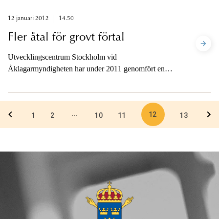
12 januari 2012
14.50
Fler åtal för grovt förtal
Utvecklingscentrum Stockholm vid
Åklagarmyndigheten har under 2011 genomfört en
tillsyn av åklagarnas hantering av ärekränkningsbrott
och brott mot personuppgiftslagen (PUL).
12
...
1
2
10
11
13