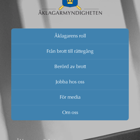
Åklagarens roll
Från brott till rättegång
Berörd av brott
Jobba hos oss
För media
Om oss