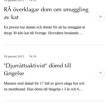
18 januari 2012
14.55
RÅ överklagar dom om smuggling
av kat
En person har åtalats och dömts för att ha smugglat in
drygt 30 kilo kat till Sverige. Hovrätten bestämde
påföljden till fängelse i fyra månader. Riksåklagaren har
överklagat domen och yrkat att HD ska bestämma
fängelsestraffet till fem månader.
18 januari 2012
14.54
"Djurrättsaktivist" dömd till
fängelse
Mannen stod åtalad för 17 fall av grovt olaga hot och
en mordbrand. Han döms till fängelse i 3 år och 6
månader.