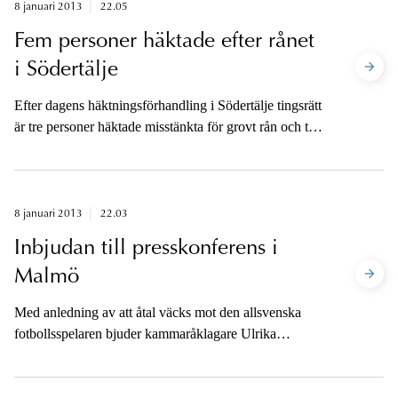
8 januari 2013
22.05
Fem personer häktade efter rånet
i Södertälje
Efter dagens häktningsförhandling i Södertälje tingsrätt
är tre personer häktade misstänkta för grovt rån och två
personer häktade misstänkta för medhjälp till grovt rån.
8 januari 2013
22.03
Inbjudan till presskonferens i
Malmö
Med anledning av att åtal väcks mot den allsvenska
fotbollsspelaren bjuder kammaråklagare Ulrika
Rogland in till presskonferens.