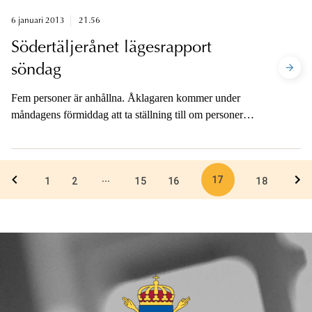
6 januari 2013
21.56
Södertäljerånet lägesrapport
söndag
Fem personer är anhållna. Åklagaren kommer under
måndagens förmiddag att ta ställning till om personerna
ska begäras häktade.
17
...
1
2
15
16
18