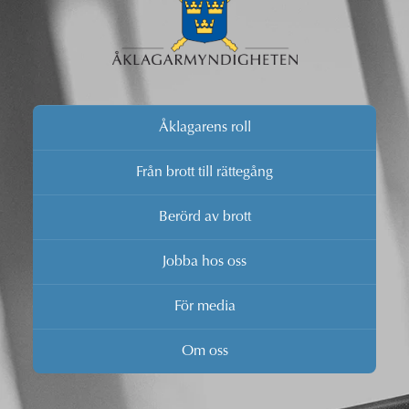
Åklagarens roll
Från brott till rättegång
Berörd av brott
Jobba hos oss
För media
Om oss