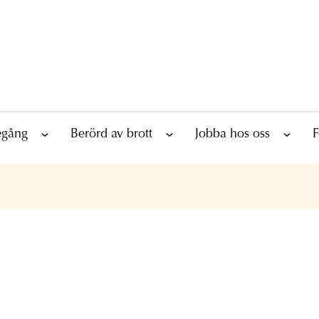
tegång
Berörd av brott
Jobba hos oss
F