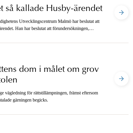
t så kallade Husby-ärendet
ighetens Utvecklingscentrum Malmö har beslutat att
ärendet. Han har beslutat att förundersökningen,
n ska omfatta misstanke om tjänstefel.
ttens dom i målet om grov
tolen
ge vägledning för rättstillämpningen, främst eftersom
talade gärningen begicks.