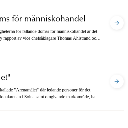
döms för människohandel
gheterna för fällande domar för människohandel är det
 ny rapport av vice chefsåklagare Thomas Ahlstrand och
et"
kallade "Arenamålet" där ledande personer för det
tionalarenan i Solna samt omgivande markområde, har