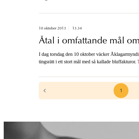
10 oktober 2013
13.34
Åtal i omfattande mål om
I dag torsdag den 10 oktober väcker Åklagarmynd
tingsrätt i ett stort mål med så kallade bluffakturor
rör grovt bedrägeri och penninghäleri.
1