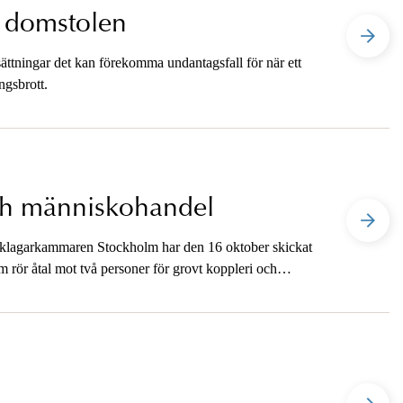
a domstolen
ättningar det kan förekomma undantagsfall för när ett
ngsbrott.
och människohandel
åklagarkammaren Stockholm har den 16 oktober skickat
m rör åtal mot två personer för grovt koppleri och