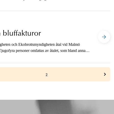
 bluffakturor
igheten och Ekobrottsmyndigheten åtal vid Malmö
. Tjugofyra personer omfattas av åtalet, som bland annat
2