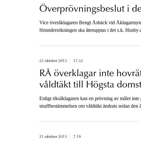
Överprövningsbeslut i de
Vice överåklagaren Bengt Åsbäck vid Åklagarmynd
förundersökningen ska återupptas i det s.k. Husby-
förutom misstanke om vållande till annans död, äve
22 oktober 2013
11.32
RÅ överklagar inte hovrä
våldtäkt till Högsta doms
Enligt riksåklagaren kan en prövning av målet inte 
straffbestämmelsen om våldtäkt ändrats sedan den å
21 oktober 2013
7.19