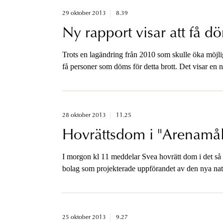
29 oktober 2013
8.39
Ny rapport visar att få 
Trots en lagändring från 2010 som skulle öka möjli
få personer som döms för detta brott. Det visar en
beredningsjurist Hanna Cardell.
28 oktober 2013
11.25
Hovrättsdom i "Arenamål
I morgon kl 11 meddelar Svea hovrätt dom i det så 
bolag som projekterade uppförandet av den nya na
stått åtalade för grov bestickning.
25 oktober 2013
9.27