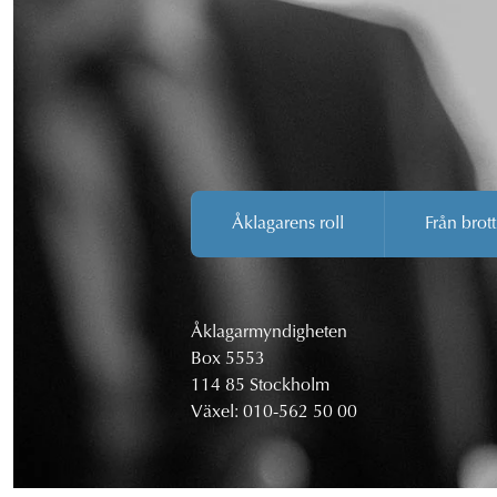
Åklagarens roll
Från brott
Åklagarmyndigheten
Box 5553
114 85 Stockholm
Växel:
010-562 50 00