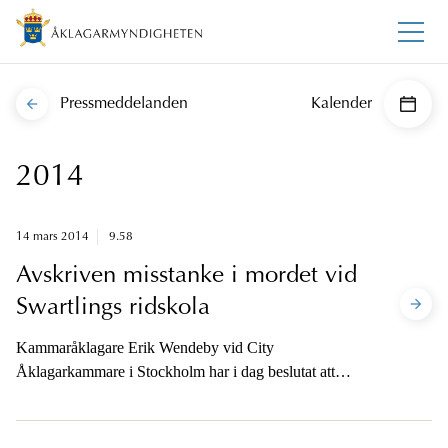
Pressmeddelanden
Kalender
2014
14 mars 2014
9.58
Avskriven misstanke i mordet vid
Swartlings ridskola
Kammaråklagare Erik Wendeby vid City
Åklagarkammare i Stockholm har i dag beslutat att
avskriva misstanken mot den person som tidigare suttit
häktad misstänkt för det 18 år gamla mordet vid
Swartlings ridskola. Åklagaren motiverar här sitt beslut.