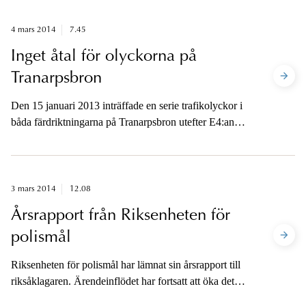
4 mars 2014
7.45
Inget åtal för olyckorna på
Tranarpsbron
Den 15 januari 2013 inträffade en serie trafikolyckor i
båda färdriktningarna på Tranarpsbron utefter E4:an
inom Klippan/Åstorps kommun. Närmare 75 fordon
var inblandade i olyckorna där flera personer skadades
och en person omkom.
3 mars 2014
12.08
Årsrapport från Riksenheten för
polismål
Riksenheten för polismål har lämnat sin årsrapport till
riksåklagaren. Ärendeinflödet har fortsatt att öka det
senaste året, även om allvarligare ärenden har minskat