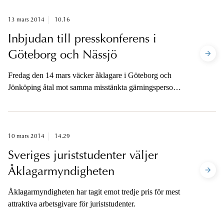
13 mars 2014
10.16
Inbjudan till presskonferens i
Göteborg och Nässjö
Fredag den 14 mars väcker åklagare i Göteborg och
Jönköping åtal mot samma misstänkta gärningspersoner
i två olika mordärenden. Med anledning av detta bjuder
Åklagarmyndigheten och Polisen in till presskonferens
i Nässjö och Göteborg.
10 mars 2014
14.29
Sveriges juriststudenter väljer
Åklagarmyndigheten
Åklagarmyndigheten har tagit emot tredje pris för mest
attraktiva arbetsgivare för juriststudenter.