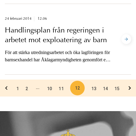
något. Handläggningstiderna har minskat och
lagföringen är i stort sett oförändrad.
24 februari 2014
12.06
Handlingsplan från regeringen i
arbetet mot exploatering av barn
För att stärka utredningsarbetet och öka lagföringen för
barnsexhandel har Åklagarmyndigheten genomfört ett
projekt om ökad lagföring i ärenden om resande i
sexuella övergrepp mot barn.
12
...
1
2
10
11
13
14
15