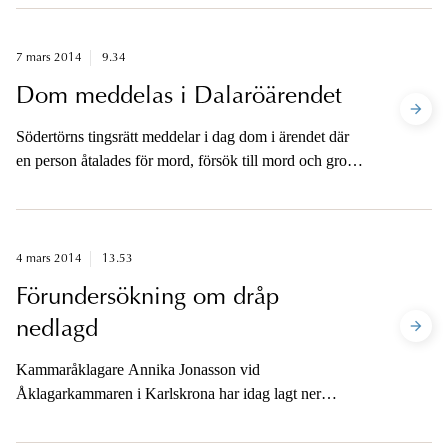
7 mars 2014
9.34
Dom meddelas i Dalaröärendet
Södertörns tingsrätt meddelar i dag dom i ärendet där
en person åtalades för mord, försök till mord och grov
mordbrand.
4 mars 2014
13.53
Förundersökning om dråp
nedlagd
Kammaråklagare Annika Jonasson vid
Åklagarkammaren i Karlskrona har idag lagt ner
förundersökningen mot en 93-årig man om dråp på en
89-årig man vid ett servicehem i Karlshamn.