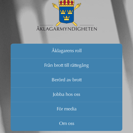
Åklagarens roll
Från brott till rättegång
Berörd av brott
Jobba hos oss
För media
Om oss