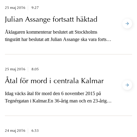
25 maj 2016
9.27
Julian Assange fortsatt häktad
Åklagaren kommenterar beslutet att Stockholms
tingsrätt har beslutat att Julian Assange ska vara fortsatt
häktad.
25 maj 2016
8.05
Åtal för mord i centrala Kalmar
Idag väcks åtal för mord den 6 november 2015 på
Tegnérgatan i Kalmar.En 36-årig man och en 23-årig
kvinna träffade av en slump en 30-årig man i centrala
Kalmar. Männen var bekanta sedan tidigare. De tre
sammanträffade senare, också det oplanerat, med
målsäganden, en 53-årig man. De fyra begav sig hem
24 maj 2016
6.53