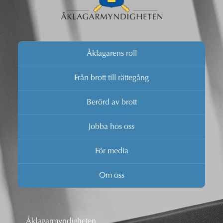
Åklagarens roll
Från brott till rättegång
Berörd av brott
Jobba hos oss
För media
Om oss
Åklagarmyndigheten