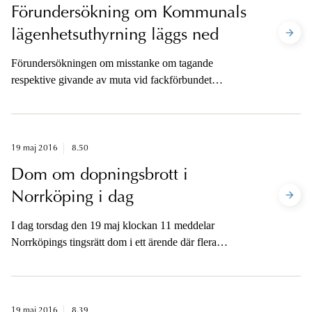
till målsäganden, som ett kort tag därefter blev mördad i
Förundersökning om Kommunals
sin bostad.
lägenhetsuthyrning läggs ned
Förundersökningen om misstanke om tagande
respektive givande av muta vid fackförbundet
Kommunals uthyrning av en lägenhet till statsrådet
Margot Wallström läggs ner. Det har chefsåklagare Alf
Johansson vid Riksenheten mot korruption idag
beslutat.
19 maj 2016
8.50
Dom om dopningsbrott i
Norrköping i dag
I dag torsdag den 19 maj klockan 11 meddelar
Norrköpings tingsrätt dom i ett ärende där flera
personer åtalats för grovt dopningsbrott.
19 maj 2016
8.39