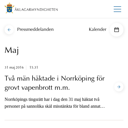
Pressmeddelanden
Kalender
Maj
31 maj 2016
15.31
Två män häktade i Norrköping för
grovt vapenbrott m.m.
Norrköpings tingsrätt har i dag den 31 maj häktat två
personer på sannolika skäl misstänkta för bland annat
grovt vapenbrott och brott mot lagen om brandfarliga
och explosiva varor (grovt brott) under maj månad i
Norrköping.