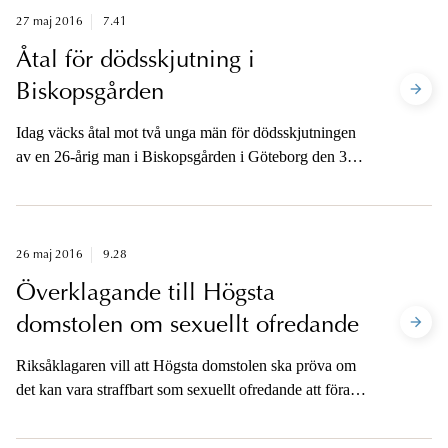
27 maj 2016
7.41
Åtal för dödsskjutning i
Biskopsgården
Idag väcks åtal mot två unga män för dödsskjutningen
av en 26-årig man i Biskopsgården i Göteborg den 30
oktober 2015. Mannen sköts till döds på kvällen när
han var på väg till fotbollsträning.
26 maj 2016
9.28
Överklagande till Högsta
domstolen om sexuellt ofredande
Riksåklagaren vill att Högsta domstolen ska pröva om
det kan vara straffbart som sexuellt ofredande att föra in
en mobiltelefonkamera under en kvinnas kjol och
fotografera hennes underliv, trots att kvinnan inte lade