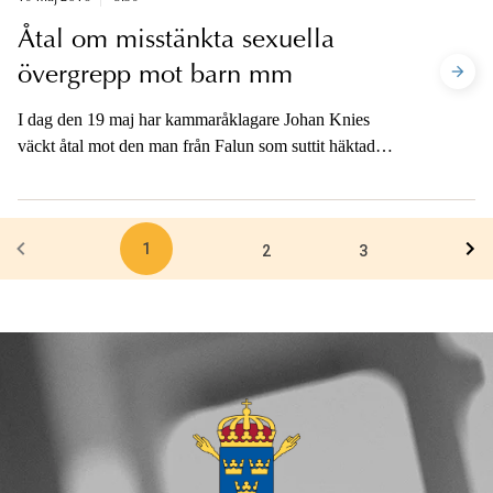
Åtal om misstänkta sexuella
övergrepp mot barn mm
I dag den 19 maj har kammaråklagare Johan Knies
väckt åtal mot den man från Falun som suttit häktad
misstänkt för sexuella övergrepp mot barn och grovt
barnpornografibrott.
1
2
3