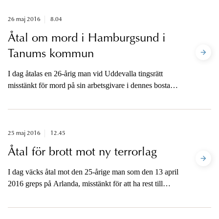
märke till handlingen medan den pågick.
26 maj 2016
8.04
Åtal om mord i Hamburgsund i
Tanums kommun
I dag åtalas en 26-årig man vid Uddevalla tingsrätt
misstänkt för mord på sin arbetsgivare i dennes bostad
den 27 januari i år. Mannens inställning till gärningen är
att han erkänner dråp.
25 maj 2016
12.45
Åtal för brott mot ny terrorlag
I dag väcks åtal mot den 25-årige man som den 13 april
2016 greps på Arlanda, misstänkt för att ha rest till
Turkiet för vidaretransport till Syrien och
organisationen Jabhat al-Nusra, i avsikt att begå
terroristbrott.