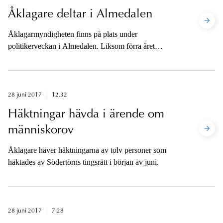
Åklagare deltar i Almedalen
Åklagarmyndigheten finns på plats under
politikerveckan i Almedalen. Liksom förra året
arrangerar Åklagarmyndigheten i samarbete med fem
andra myndigheter en gemensam seminariedag för
rättsväsendet. Utöver detta kommer en rad åklagare
delta i olika seminarier och debatter.
28 juni 2017
12.32
Häktningar hävda i ärende om
människorov
Åklagare häver häktningarna av tolv personer som
häktades av Södertörns tingsrätt i början av juni.
28 juni 2017
7.28