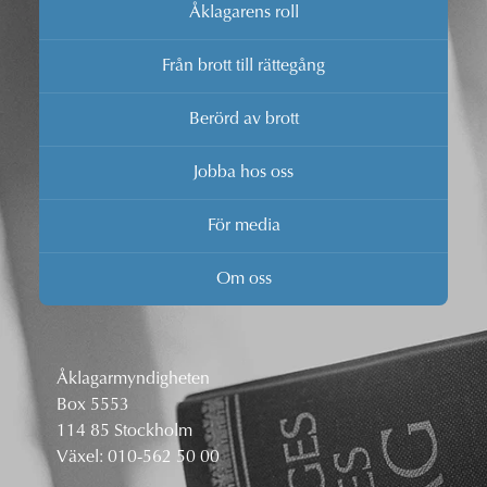
Åklagarens roll
Från brott till rättegång
Berörd av brott
Jobba hos oss
För media
Om oss
Åklagarmyndigheten
Box 5553
114 85 Stockholm
Växel:
010-562 50 00