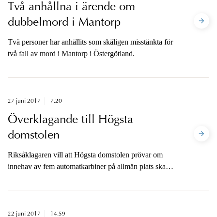
Två anhållna i ärende om
dubbelmord i Mantorp
Två personer har anhållits som skäligen misstänkta för
två fall av mord i Mantorp i Östergötland.
27 juni 2017
7.20
Överklagande till Högsta
domstolen
Riksåklagaren vill att Högsta domstolen prövar om
innehav av fem automatkarbiner på allmän plats ska
bedömas som synnerligen grovt vapenbrott.
22 juni 2017
14.59