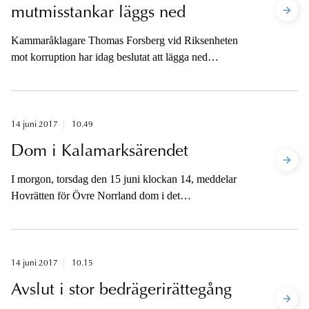
mutmisstankar läggs ned
Kammaråklagare Thomas Forsberg vid Riksenheten
mot korruption har idag beslutat att lägga ned
förundersökningen om mutbrott mot företrädare för
SCA. Förundersökningen läggs ned i sin helhet.
14 juni 2017
10.49
Dom i Kalamarksärendet
I morgon, torsdag den 15 juni klockan 14, meddelar
Hovrätten för Övre Norrland dom i det
uppmärksammade Kalamarksärendet.
14 juni 2017
10.15
Avslut i stor bedrägerirättegång