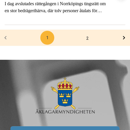
I dag avslutades rättegången i Norrköpings tingsrätt om
en stor bedrägerihärva, där tolv personer åtalats för
bland annat grova bedrägerier. Ärendet omfattar
närmare 10000 brottsmisstankar och 500 målsägare.
1
2