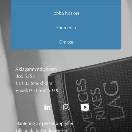
Jobba hos oss
För media
Om oss
Åklagarmyndigheten
Box 5553
114 85 Stockholm
Växel:
010-562 50 00
Hantering av personuppgifter
Tillgänglighetsredogörelse