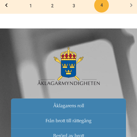
4
1
2
3
Åklagarens roll
Från brott till rättegång
Berörd av brott