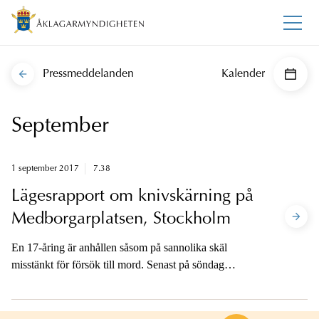
Pressmeddelanden
Kalender
September
1 september 2017
7.38
Lägesrapport om knivskärning på
Medborgarplatsen, Stockholm
En 17-åring är anhållen såsom på sannolika skäl
misstänkt för försök till mord. Senast på söndag
klockan 12 ska åklagare ta ställning till om personen
ska begäras häktad.