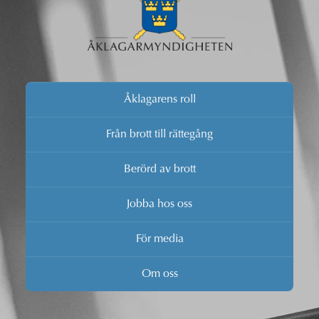
Åklagarens roll
Från brott till rättegång
Berörd av brott
Jobba hos oss
För media
Om oss