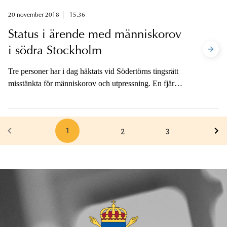
mot griftefrid och bedrägeri mot samma kvinna. Brotten
ägde rum under maj och juni förra året.
20 november 2018
15.36
Status i ärende med människorov
i södra Stockholm
Tre personer har i dag häktats vid Södertörns tingsrätt
misstänkta för människorov och utpressning. En fjärde
person har också begärts häktad, den förhandlingen
sker i morgon den 21 november och efter det är
åklagaren tillgänglig för media.
1
2
3