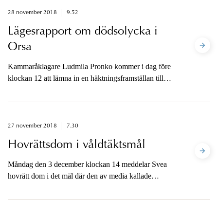
28 november 2018
9.52
Lägesrapport om dödsolycka i
Orsa
Kammaråklagare Ludmila Pronko kommer i dag före
klockan 12 att lämna in en häktningsframställan till
Mora tingsrätt i ärendet där en man är misstänkt för att
ha kört på och orsakat en 14-årig flickas död.
27 november 2018
7.30
Hovrättsdom i våldtäktsmål
Måndag den 3 december klockan 14 meddelar Svea
hovrätt dom i det mål där den av media kallade
kulturprofilen är åtalad misstänkt för två fall av våldtäkt
mot en målsägande. Åklagaren kommer att vara
tillgänglig när dom har meddelats.