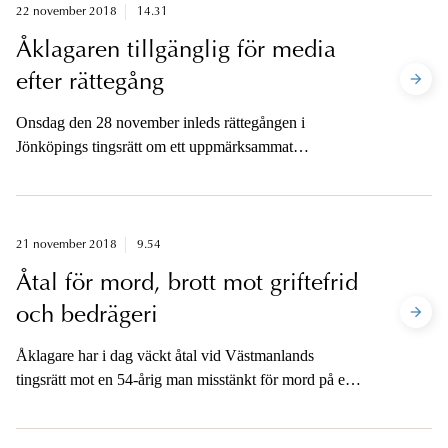
22 november 2018
14.31
Åklagaren tillgänglig för media
efter rättegång
Onsdag den 28 november inleds rättegången i
Jönköpings tingsrätt om ett uppmärksammat
mordärende i Huskvarna. Två unga personer misstänks
för att ha mördat en man i en park. Åklagaren kommer
att vara tillgänglig för media efter att sista
förhandlingsdagen är avslutad.
21 november 2018
9.54
Åtal för mord, brott mot griftefrid
och bedrägeri
Åklagare har i dag väckt åtal vid Västmanlands
tingsrätt mot en 54-årig man misstänkt för mord på en
57-årig kvinna som försvann från sitt hem i Västerås i
maj 2017. Åtalet innefattar även misstankar om brott