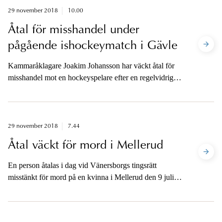
29 november 2018
10.00
Åtal för misshandel under
pågående ishockeymatch i Gävle
Kammaråklagare Joakim Johansson har väckt åtal för
misshandel mot en hockeyspelare efter en regelvidrig
tackling på en annan hockeyspelare den 7 november
2017. Gärningen skedde under pågående
ishockeymatch i Champions Hockey League (CHL)
mellan Brynäs och Adler Mannheim i Gavlerinken
29 november 2018
7.44
Arena, Gävle. Den åtalade spelade för Adler
Åtal väckt för mord i Mellerud
Mannheim.
En person åtalas i dag vid Vänersborgs tingsrätt
misstänkt för mord på en kvinna i Mellerud den 9 juli
2018.