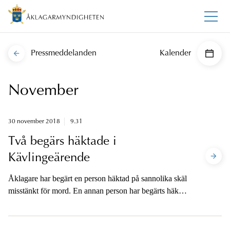
Pressmeddelanden
Kalender
November
30 november 2018
9.31
Två begärs häktade i
Kävlingeärende
Åklagare har begärt en person häktad på sannolika skäl
misstänkt för mord. En annan person har begärts häktad
på sannolika skäl alternativt skälig misstanke för mord.