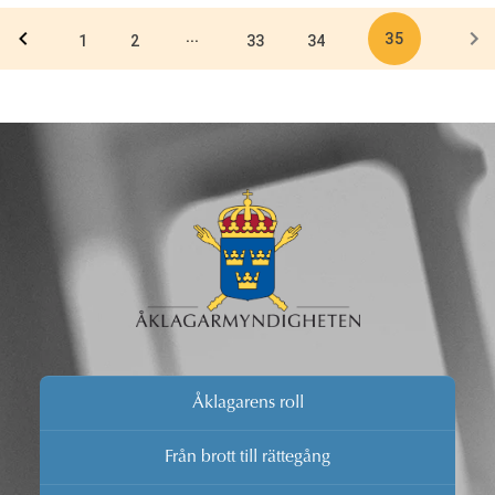
går till och vilka överväganden som görs i
35
...
mediekontakterna under en förundersökning.
1
2
33
34
Åklagarens roll
Från brott till rättegång