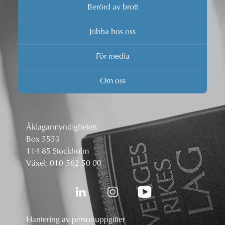
Berörd av brott
Jobba hos oss
För media
Om oss
Åklagarmyndigheten
Box 5553
114 85 Stockholm
Växel:
010-562 50 00
Hantering av personuppgifter