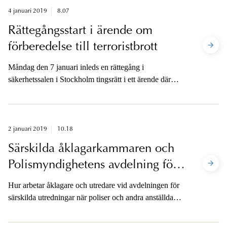
4 januari 2019
8.07
Rättegångsstart i ärende om
förberedelse till terroristbrott
Måndag den 7 januari inleds en rättegång i
säkerhetssalen i Stockholm tingsrätt i ett ärende där
totalt sex personer är åtalade. Tre av dem är åtalade
misstänkta för förberedelse till terroristbrott. Åklagaren
kommer att vara tillgänglig för media efter att sista
förhandlingsdagen har avslutats.
2 januari 2019
10.18
Särskilda åklagarkammaren och
Polismyndighetens avdelning för
särskilda utredningar bjuder in till
Hur arbetar åklagare och utredare vid avdelningen för
medieseminarium
särskilda utredningar när poliser och andra anställda
inom rättsväsendet anmäls och utreds för brott? Under
en förmiddag ger vi en allsidig belysning av hur arbetet