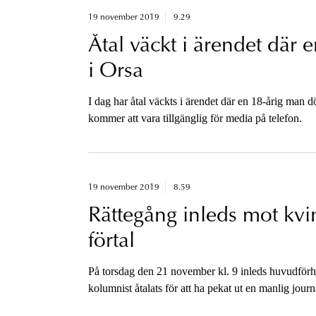
19 november 2019
9.29
Åtal väckt i ärendet där 
i Orsa
I dag har åtal väckts i ärendet där en 18-årig man 
kommer att vara tillgänglig för media på telefon.
19 november 2019
8.59
Rättegång inleds mot kvi
förtal
På torsdag den 21 november kl. 9 inleds huvudförha
kolumnist åtalats för att ha pekat ut en manlig jour
tillgänglig för media efter förhandlingens sista dag.