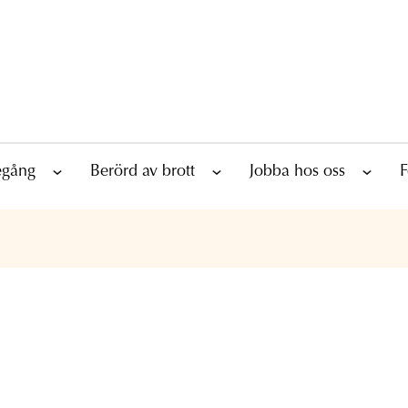
tegång
Berörd av brott
Jobba hos oss
F