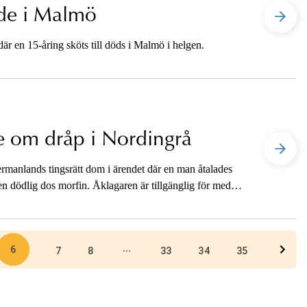
nde i Malmö
r en 15-åring sköts till döds i Malmö i helgen.
 om dråp i Nordingrå
anlands tingsrätt dom i ärendet där en man åtalades
 en dödlig dos morfin. Åklagaren är tillgänglig för media
6
...
7
8
33
34
35