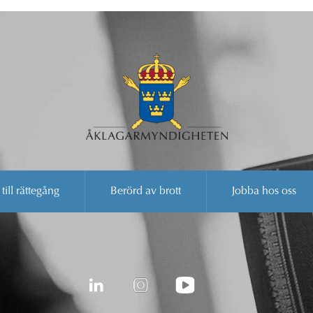
 till rättegång
Berörd av brott
Jobba hos oss