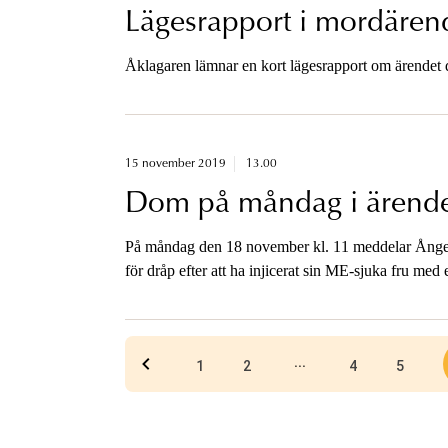
Lägesrapport i mordäre
Åklagaren lämnar en kort lägesrapport om ärendet dä
15 november 2019
13.00
Dom på måndag i ärende
På måndag den 18 november kl. 11 meddelar Ångerm
för dråp efter att ha injicerat sin ME-sjuka fru med
på telefon kl.11.15.
...
1
2
4
5