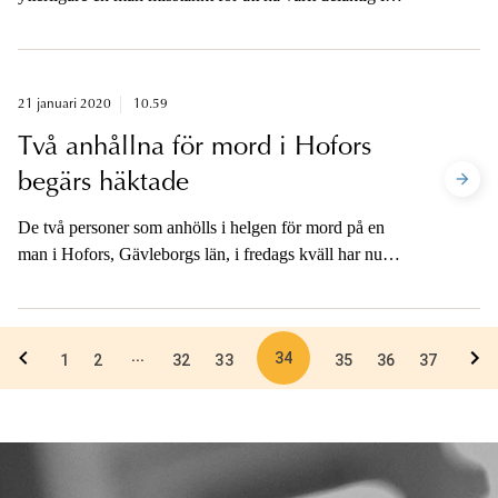
den skottlossning som inträffade vid en bensinmack i
Kungens kurva i södra Stockholm i lördags
eftermiddag. En man avled och en kvinna skadades
svårt vid händelsen.
21 januari 2020
10.59
Två anhållna för mord i Hofors
begärs häktade
De två personer som anhölls i helgen för mord på en
man i Hofors, Gävleborgs län, i fredags kväll har nu
begärts häktade av åklagare. En av de anhållna begärs
häktad såsom skäligen misstänkt för mord och den
andra begärs häktad på sannolika skäl misstänkt för
34
...
skyddande av brottsling, grovt brott.
1
2
32
33
35
36
37