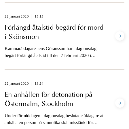
för omfattande narkotikaförsäljning i Stockholm.
22 januari 2020
15.15
Förlängd åtalstid begärd för mord
i Skönsmon
Kammaråklagare Jens Göransson har i dag onsdag
begärt förlängd åtalstid till den 7 februari 2020 i
utredningen där fem personer är häktade misstänkta för
mord i Skönsmon, Sundsvall, den 6–7 november 2019.
22 januari 2020
13.24
En anhållen för detonation på
Östermalm, Stockholm
Under förmiddagen i dag onsdag beslutade åklagare att
anhålla en person på sannolika skäl misstänkt för