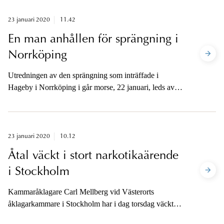
Kungens kurva i södra Stockholm förra helgen.
Åklagaren är tillgänglig för kommentarer på telefon
23 januari 2020
11.42
efter avslutad häktningsförhandling i eftermiddag.
En man anhållen för sprängning i
Norrköping
Utredningen av den sprängning som inträffade i
Hageby i Norrköping i går morse, 22 januari, leds av
åklagare och utreds som allmänfarlig ödeläggelse
alternativt försök till mord. En man i 25-årsåldern är
sedan i går onsdag anhållen i ärendet.
23 januari 2020
10.12
Åtal väckt i stort narkotikaärende
i Stockholm
Kammaråklagare Carl Mellberg vid Västerorts
åklagarkammare i Stockholm har i dag torsdag väckt
åtal vid Stockholms tingsrätt mot en person misstänkt