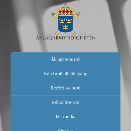
Åklagarens roll
Från brott till rättegång
Berörd av brott
Jobba hos oss
För media