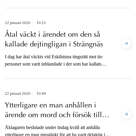
allmänfarlig ödeläggelse, grovt brott, begånget den 13
januari 2020 på Gyllenstiernsgatan 4 i Stockholm.
22 januari 2020
10.53
Åtal väckt i ärendet om den så
kallade dejtingligan i Strängnäs
I dag har åtal väckts vid Eskilstuna tingsrätt mot tio
personer som varit inblandade i det som har kallats
dejtingligan i Strängnäs. Vice chefsåklagare Jessica
Wenna är tillgänglig för media på telefon.
22 januari 2020
10.49
Ytterligare en man anhållen i
ärende om mord och försök till
mord i Kungens Kurva
Åklagaren beslutade under tisdag kväll att anhålla
ytterligare en man misstänkt för att ha varit delaktig i