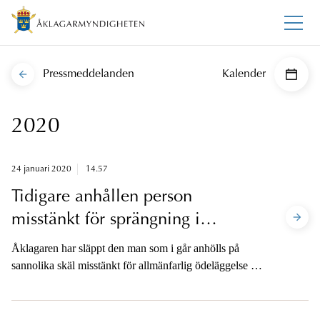
Pressmeddelanden
Kalender
2020
24 januari 2020
14.57
Tidigare anhållen person
misstänkt för sprängning i
Norrköping släppt
Åklagaren har släppt den man som i går anhölls på
sannolika skäl misstänkt för allmänfarlig ödeläggelse i
Hageby i Norrköping. Mannen är fortfarande
misstänkt, men det finns inte skäl att ha honom
frihetsberövad.