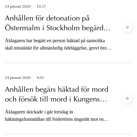
24 januari 2020
10.37
Anhållen för detonation på
Östermalm i Stockholm begärd
häktad
Åklagaren har begärt en person häktad på sannolika
skäl misstänkt för allmänfarlig ödeläggelse, grovt brott,
begånget den 13 januari på Gyllenstiernsgatan i
Stockholm. Mannen är sedan i onsdags anhållen.
Häktningsförhandling sker kl. 14 i dag, fredag i
säkerhetssalen i Stockholms tingsrätt.
24 januari 2020
9.03
Anhållen begärs häktad för mord
och försök till mord i Kungens
Kurva
Åklagaren skickade i går torsdag in
häktningsframställan till Södertörns tingsrätt mot en
man som sedan i tisdags varit anhållen misstänkt för
delaktighet i skottlossningen vid en bensinmack i