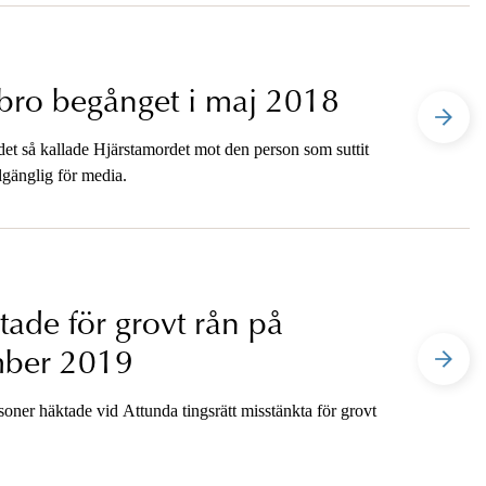
ebro begånget i maj 2018
et så kallade Hjärstamordet mot den person som suttit
lgänglig för media.
tade för grovt rån på
ember 2019
soner häktade vid Attunda tingsrätt misstänkta för grovt