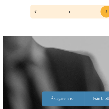
2
1
Åklagarens roll
Från brott