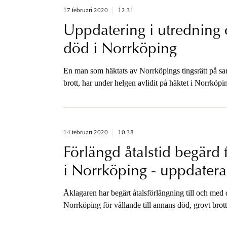
17 februari 2020
12.31
Uppdatering i utredning 
död i Norrköping
En man som häktats av Norrköpings tingsrätt på sann
brott, har under helgen avlidit på häktet i Norrkö
tyder på självmord. Anhöriga är underrättade om dö
14 februari 2020
10.38
Förlängd åtalstid begärd 
i Norrköping - uppdatera
Åklagaren har begärt åtalsförlängning till och med
Norrköping för vållande till annans död, grovt brott