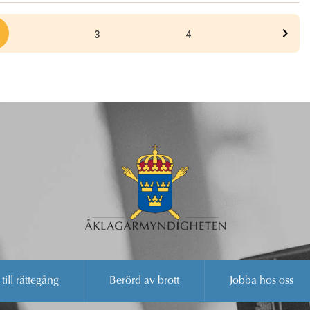
3
4
 till rättegång
Berörd av brott
Jobba hos oss