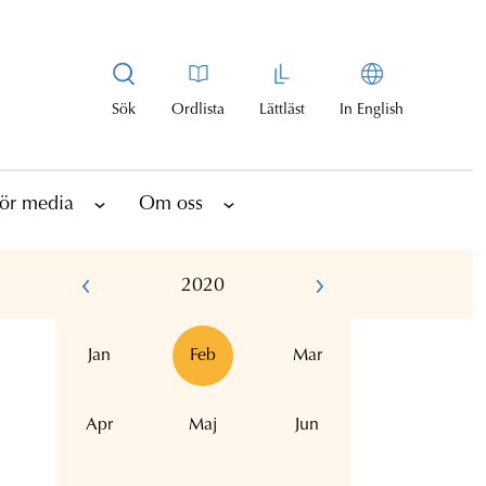
Sök
Ordlista
Lättläst
In English
ör media
Om oss
2020
Jan
Feb
Mar
Apr
Maj
Jun