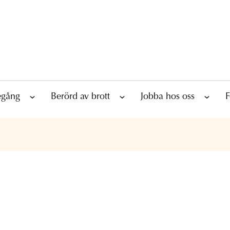
tegång
Berörd av brott
Jobba hos oss
F