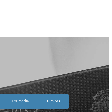
För media
Om oss