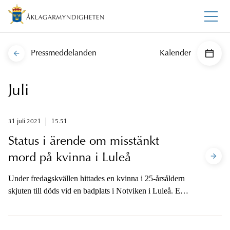
Pressmeddelanden
Kalender
Juli
31 juli 2021
15.51
Status i ärende om misstänkt
mord på kvinna i Luleå
Under fredagskvällen hittades en kvinna i 25-årsåldern
skjuten till döds vid en badplats i Notviken i Luleå. En
misstänkt gärningsman greps av polis under natten mot
lördag och är nu anhållen på sannolika skäl misstänkt
för mord. Händelsen bedöms var enskild händelse och