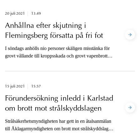
20 juli 2021
13.49
Anhållna efter skjutning i
Flemingsberg försatta på fri fot
I söndags anhölls nio personer skäligen misstänka för
grovt vållande till kroppsskada och grovt vapenbrott
efter en skjutning i Flemingsberg. Alla nio har under
tisdagen försatts på fri fot av åklagare, även om
misstankarna mot personerna kvarstår. Åklagaren är
tillgänglig för media.
15 juli 2021
15.57
Förundersökning inledd i Karlstad
om brott mot strålskyddslagen
Strålsäkerhetsmyndigheten har gett in en åtalsanmälan
till Åklagarmyndigheten om brott mot strålskyddslagen.
En förundersökning om brott mot 3 kap 1 och 2 §§