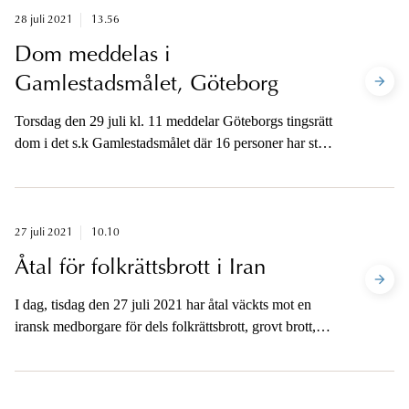
någon fara för allmänheten föreligger inte, enligt
28 juli 2021
13.56
åklagare.
Dom meddelas i
Gamlestadsmålet, Göteborg
Torsdag den 29 juli kl. 11 meddelar Göteborgs tingsrätt
dom i det s.k Gamlestadsmålet där 16 personer har stått
under åtal för inblandning i ett mord och förberedelse
till mord inom en av konflikterna i Biskopsgården i
Göteborg. Åklagarna kommer vara tillgängliga för
media på telefon för att kommentera domen.
27 juli 2021
10.10
Åtal för folkrättsbrott i Iran
I dag, tisdag den 27 juli 2021 har åtal väckts mot en
iransk medborgare för dels folkrättsbrott, grovt brott,
dels mord begångna i Iran 1988. Kammaråklagarna
Kristina Lindhoff Carleson och Martina Winslow är
tillgängliga på telefon i eftermiddag.