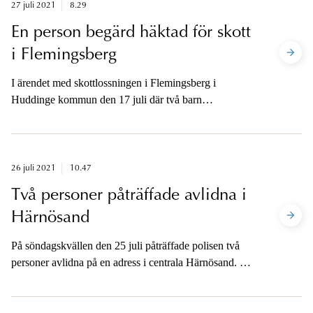
27 juli 2021
8.29
En person begärd häktad för skott
i Flemingsberg
I ärendet med skottlossningen i Flemingsberg i
Huddinge kommun den 17 juli där två barn
skottskadades, har en man i 25-årsåldern begärts häktad
på sannolika skäl misstänkt för grovt vapenbrott och
grovt vållande till kroppsskada. Tid för
häktningsförhandling är kl. 14.
26 juli 2021
10.47
Två personer påträffade avlidna i
Härnösand
På söndagskvällen den 25 juli påträffade polisen två
personer avlidna på en adress i centrala Härnösand. Det
finns inget som tyder på att någon utomstående har
orsakat dödsfallen. En utredning om mord har inletts.