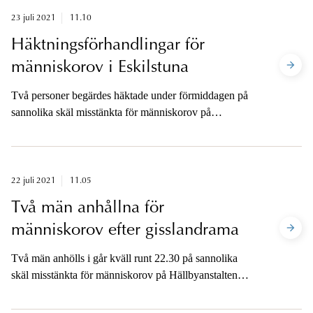
23 juli 2021
11.10
Häktningsförhandlingar för
människorov i Eskilstuna
Två personer begärdes häktade under förmiddagen på
sannolika skäl misstänkta för människorov på
Hällbyanstalten i Eskilstuna den 21 juli 2021.
Eskilstuna tingsrätt håller häktningsförhandlingar kl.
13.30 och 14.30.
22 juli 2021
11.05
Två män anhållna för
människorov efter gisslandrama
Två män anhölls i går kväll runt 22.30 på sannolika
skäl misstänkta för människorov på Hällbyanstalten
utanför Eskilstuna. Männen hade barrikaderat sig i ett
vaktrum och höll två från personalen som gisslan.