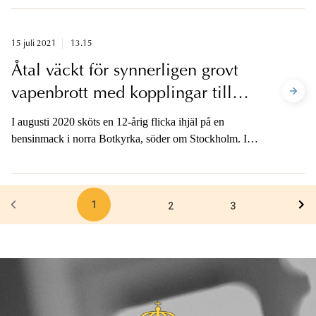
strålskyddslagen samt framkallande av fara för annan
har inletts. Straffskalan för brott mot dessa förbud är
böter eller fängelse upp till två år.
15 juli 2021
13.15
Åtal väckt för synnerligen grovt
vapenbrott med kopplingar till
mord i Botkyrka
I augusti 2020 sköts en 12-årig flicka ihjäl på en
bensinmack i norra Botkyrka, söder om Stockholm. I
dag åtalades tre personer med kopplingar till dådet för
synnerligen grovt vapenbrott.
1
2
3