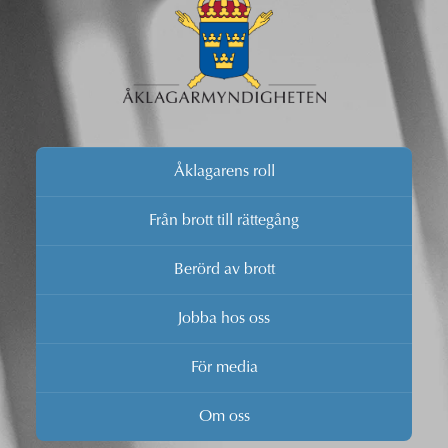
Åklagarens roll
Från brott till rättegång
Berörd av brott
Jobba hos oss
För media
Om oss