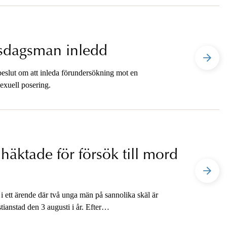
ksdagsman inledd
beslut om att inleda förundersökning mot en
exuell posering.
häktade för försök till mord
i ett ärende där två unga män på sannolika skäl är
ianstad den 3 augusti i år. Efter
ör media på telefon.