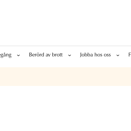
tegång
Berörd av brott
Jobba hos oss
F