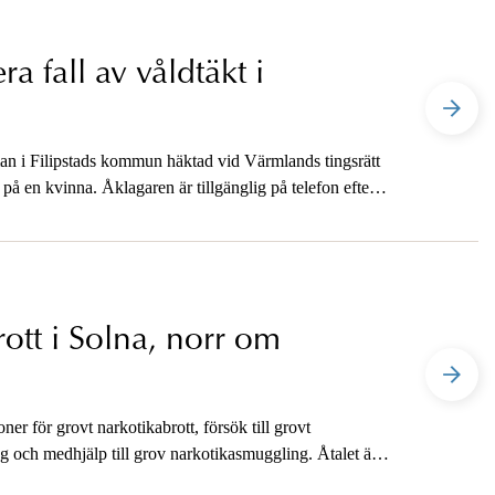
a fall av våldtäkt i
man i Filipstads kommun häktad vid Värmlands tingsrätt
t på en kvinna. Åklagaren är tillgänglig på telefon efter
rott i Solna, norr om
ner för grovt narkotikabrott, försök till grovt
g och medhjälp till grov narkotikasmuggling. Åtalet är
n den krypterade telefontjänsten Anom. Åklagaren är