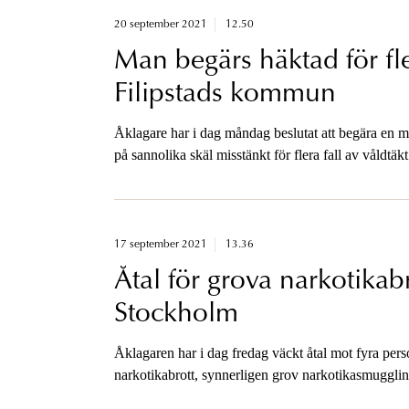
20 september 2021
12.50
Man begärs häktad för fler
Filipstads kommun
Åklagare har i dag måndag beslutat att begära en 
på sannolika skäl misstänkt för flera fall av våldtäk
häktningsförhandlingarna i eftermiddag.
17 september 2021
13.36
Åtal för grova narkotikab
Stockholm
Åklagaren har i dag fredag väckt åtal mot fyra perso
narkotikabrott, synnerligen grov narkotikasmugglin
bland de första som delvis bygger på bevisning frå