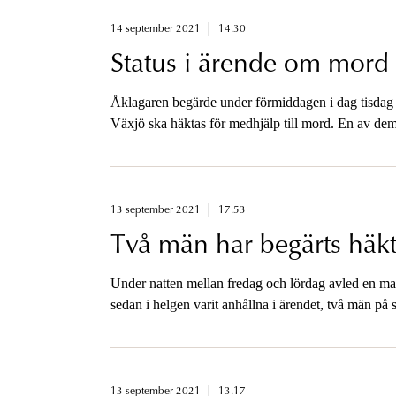
14 september 2021
14.30
Status i ärende om mord 
Åklagaren begärde under förmiddagen i dag tisdag at
Växjö ska häktas för medhjälp till mord. En av de
sannolika skäl, medan den andra begärs häktad sås
Häktningsförhandlingar mot dessa två personer komm
tingsrätten som sätter ut tiden.
13 september 2021
17.53
Två män har begärts häkt
Under natten mellan fredag och lördag avled en man
sedan i helgen varit anhållna i ärendet, två män p
skäligen misstänkta för medhjälp till mord. Åklagar
Växjö tingsrätt mot de två som misstänks för mord. 
medhjälp till mord har åklagaren i dag hävt anhålla
13 september 2021
13.17