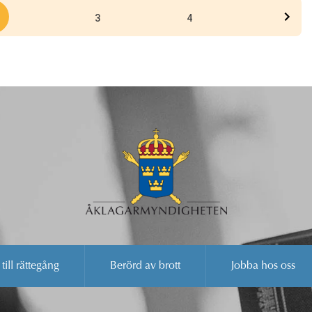
3
4
 till rättegång
Berörd av brott
Jobba hos oss