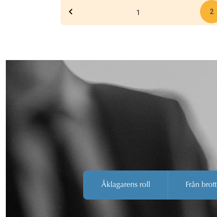
2
1
Åklagarens roll
Från brott