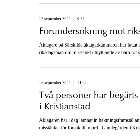
tillgänglig för media.
17 september 2021
9.37
Förundersökning mot ri
Åklagare på Särskilda åklagarkammaren har fattat 
riksdagsman om misstänkt utnyttjande av barn för s
16 september 2021
11.02
Två personer har begärts 
i Kristianstad
Åklagaren har i dag lämnat in häktningsframställan 
misstänkta för försök till mord i Gamlegården i Krist
häktningsförhandlingarna är åklagaren tillgänglig f