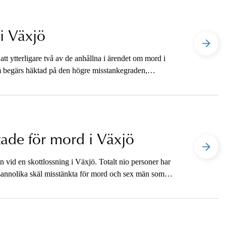
i Växjö
t ytterligare två av de anhållna i ärendet om mord i
m begärs häktad på den högre misstankegraden,
om skäligen misstänkt, den lägre misstankegraden.
er att ske i morgon onsdag i Växjö tingsrätt, det är
ade för mord i Växjö
 vid en skottlossning i Växjö. Totalt nio personer har
å sannolika skäl misstänkta för mord och sex män som
e har i dag måndag lämnat in häktningsframställan till
För tre av dem som suttit på skälig misstanke för
ndet.