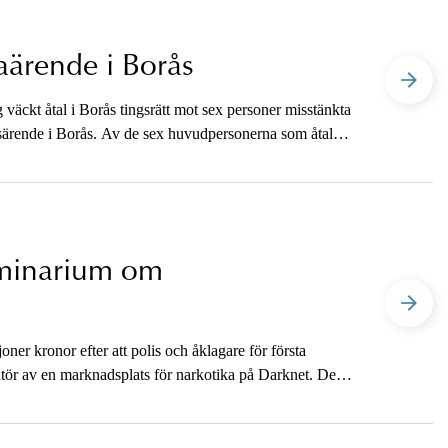
kaärende i Borås
äckt åtal i Borås tingsrätt mot sex personer misstänkta
ingsärende i Borås. Av de sex huvudpersonerna som åtalats
riga två häktades i september. Samtliga sex nekar till
minarium om
ner kronor efter att polis och åklagare för första
ratör av en marknadsplats för narkotika på Darknet. Den
2.0, kan beskrivas som ett Tradera för droger. Onsdag
 mer om ärendet på ett medieseminarium på