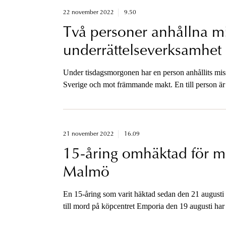
22 november 2022
9.50
Två personer anhållna mis
underrättelseverksamhet
Under tisdagsmorgonen har en person anhållits miss
Sverige och mot främmande makt. En till person är a
inte kopplat till något nu annat pågående ärende.
21 november 2022
16.09
15-åring omhäktad för m
Malmö
En 15-åring som varit häktad sedan den 21 augusti
till mord på köpcentret Emporia den 19 augusti har