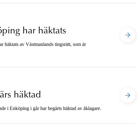
öping har häktats
r häktats av Västmanlands tingsrätt, som är
ärs häktad
de i Enköping i går har begärts häktad av åklagare.