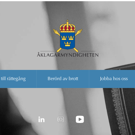
 till rättegång
Berörd av brott
Jobba hos oss