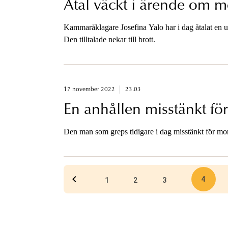
Åtal väckt i ärende om m
Kammaråklagare Josefina Yalo har i dag åtalat en u
Den tilltalade nekar till brott.
17 november 2022
23.03
En anhållen misstänkt fö
Den man som greps tidigare i dag misstänkt för mor
4
1
2
3