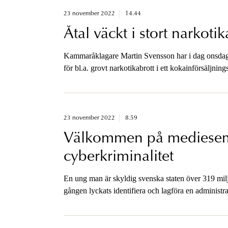
23 november 2022
14.44
Åtal väckt i stort narkoti
Kammaråklagare Martin Svensson har i dag onsdag v
för bl.a. grovt narkotikabrott i ett kokainförsäljn
har fyra stycken varit häktade sedan i juni 2022, öv
brott. Åklagaren är tillgänglig för media.
23 november 2022
8.59
Välkommen på mediese
cyberkriminalitet
En ung man är skyldig svenska staten över 319 miljo
gången lyckats identifiera och lagföra en administ
nu nedsläckta narkotikahandelsplatsen, Flugsvamp 
den 7 december kl. 13 berättar åklagare och polis
Åklagarmyndigheten.