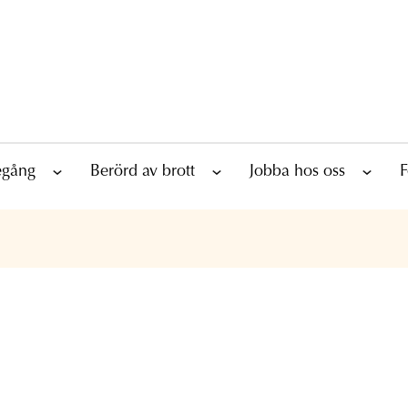
tegång
Berörd av brott
Jobba hos oss
F