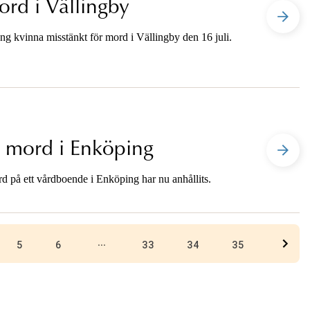
ord i Vällingby
ng kvinna misstänkt för mord i Vällingby den 16 juli.
r mord i Enköping
d på ett vårdboende i Enköping har nu anhållits.
...
5
6
33
34
35