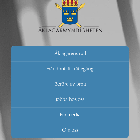
Åklagarens roll
Från brott till rättegång
Berörd av brott
Jobba hos oss
För media
Om oss