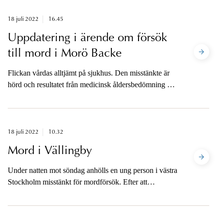
18 juli 2022
16.45
Uppdatering i ärende om försök
till mord i Morö Backe
Flickan vårdas alltjämt på sjukhus. Den misstänkte är
hörd och resultatet från medicinsk åldersbedömning är
tidigast klar i nästa månad. Åklagaren är inte tillgänglig
för medierna.
18 juli 2022
10.32
Mord i Vällingby
Under natten mot söndag anhölls en ung person i västra
Stockholm misstänkt för mordförsök. Efter att
målsägande som är under 15 år har avlidit är
brottsrubriceringen ändrad till mord. Åklagaren är inte
tillgänglig för medierna.