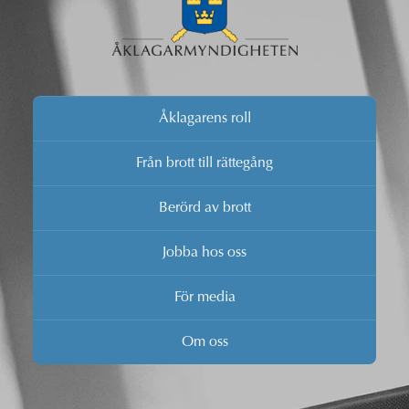
Åklagarens roll
Från brott till rättegång
Berörd av brott
Jobba hos oss
För media
Om oss