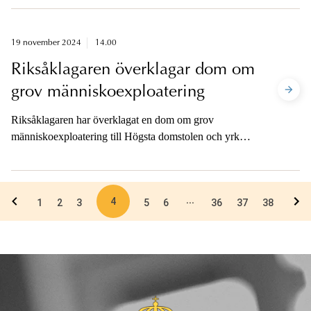
19 november 2024
14.00
Riksåklagaren överklagar dom om
grov människoexploatering
Riksåklagaren har överklagat en dom om grov
människoexploatering till Högsta domstolen och yrkat
på att två personer istället ska dömas för nio fall av
människohandel och till strängare påföljder.
4
...
1
2
3
5
6
36
37
38