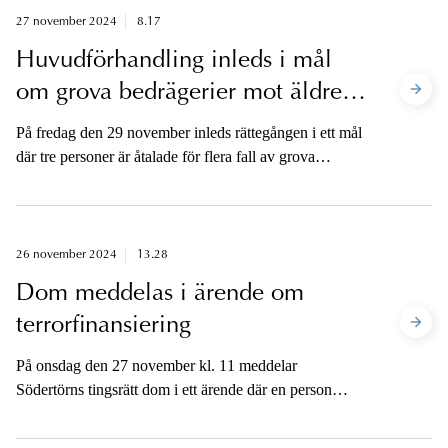
27 november 2024
8.17
Huvudförhandling inleds i mål
om grova bedrägerier mot äldre i
Helsingborg
På fredag den 29 november inleds rättegången i ett mål
där tre personer är åtalade för flera fall av grova
bedrägerier och ett fall av försök till grovt bedrägeri i
Helsingborg. Ytterligare en person har åtalats för
penningtvättsbrott i samma ärende. Åklagaren är
tillgänglig för media först efter att huvudförhandlingen i
26 november 2024
13.28
sin helhet är avslutad i tingsrätten.
Dom meddelas i ärende om
terrorfinansiering
På onsdag den 27 november kl. 11 meddelar
Södertörns tingsrätt dom i ett ärende där en person
åtalats misstänkt för att genom
kryptovalutatransaktioner ha överfört pengar till