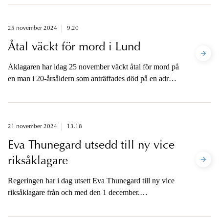
har begått ett stort antal stölder.
25 november 2024
9.20
Åtal väckt för mord i Lund
Åklagaren har idag 25 november väckt åtal för mord på
en man i 20-årsåldern som anträffades död på en adress
i centrala Lund den 31 maj i år. Åklagaren är tillgänglig
för media i eftermiddag.
21 november 2024
13.18
Eva Thunegard utsedd till ny vice
riksåklagare
Regeringen har i dag utsett Eva Thunegard till ny vice
riksåklagare från och med den 1 december.
Utnämningen innebär att riksåklagare Katarina
Johansson Welin får en vice riksåklagare vid sin sida