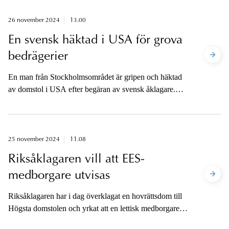
terroristorganisationer och personer kopplade till dessa.
Åklagaren är tillgänglig för media när dom har
26 november 2024
13.00
meddelats.
En svensk häktad i USA för grova
bedrägerier
En man från Stockholmsområdet är gripen och häktad
av domstol i USA efter begäran av svensk åklagare.
Mannen är misstänkt för grova bedrägerier och är sedan
den 19 november häktad i utevaro av Stockholms
tingsrätt. Han misstänks vara huvudman i en
omfattande bedrägeriverksamhet där över 25 personer i
25 november 2024
11.08
Sverige blivit lurade på mer än 60 miljoner kronor.
Riksåklagaren vill att EES-
medborgare utvisas
Riksåklagaren har i dag överklagat en hovrättsdom till
Högsta domstolen och yrkat att en lettisk medborgare
ska utvisas i fem år p.g.a. att han under en tioårsperiod