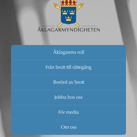
Åklagarens roll
Från brott till rättegång
Berörd av brott
Jobba hos oss
För media
Om oss