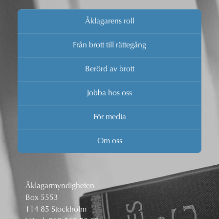
Åklagarens roll
Från brott till rättegång
Berörd av brott
Jobba hos oss
För media
Om oss
Åklagarmyndigheten
Box 5553
114 85 Stockholm