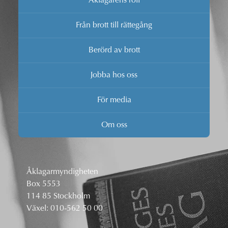
Åklagarens roll
Från brott till rättegång
Berörd av brott
Jobba hos oss
För media
Om oss
Åklagarmyndigheten
Box 5553
114 85 Stockholm
Växel:
010-562 50 00