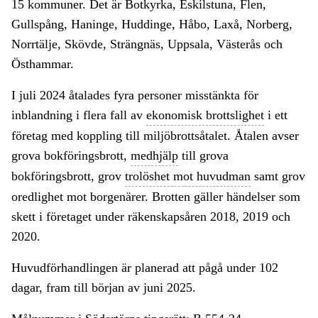
15 kommuner. Det är Botkyrka, Eskilstuna, Flen,
Gullspång, Haninge, Huddinge, Håbo, Laxå, Norberg,
Norrtälje, Skövde, Strängnäs, Uppsala, Västerås och
Östhammar.
I juli 2024 åtalades fyra personer misstänkta för
inblandning i flera fall av
ekonomisk brottslighet
i ett
företag med koppling till miljöbrottsåtalet. Åtalen avser
grova bokföringsbrott,
medhjälp
till grova
bokföringsbrott, grov
trolöshet mot huvudman
samt grov
oredlighet mot borgenärer. Brotten gäller händelser som
skett i företaget under räkenskapsåren 2018, 2019 och
2020.
Huvudförhandlingen är planerad att pågå under 102
dagar, fram till början av juni 2025.