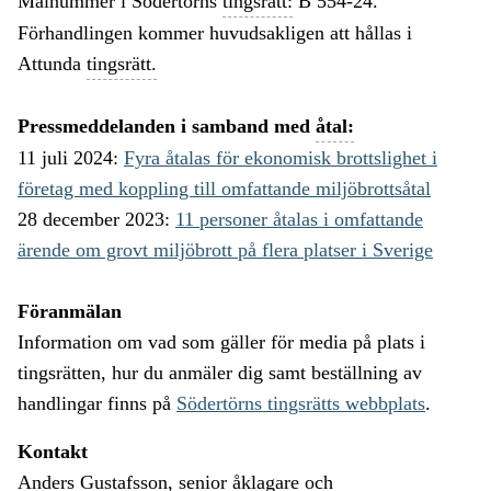
Målnummer i Södertörns
tingsrätt:
B 554-24.
Förhandlingen kommer huvudsakligen att hållas i
Attunda
tingsrätt.
Pressmeddelanden i samband med
åtal:
11 juli 2024:
Fyra åtalas för ekonomisk brottslighet i
företag med koppling till omfattande miljöbrottsåtal
28 december 2023:
11 personer åtalas i omfattande
ärende om grovt miljöbrott på flera platser i Sverige
Föranmälan
Information om vad som gäller för media på plats i
tingsrätten, hur du anmäler dig samt beställning av
handlingar finns på
Södertörns tingsrätts webbplats
.
Kontakt
Anders Gustafsson, senior åklagare och