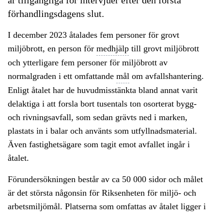
är tillgängliga för intervjuer efter den första
förhandlingsdagens slut.
I december 2023 åtalades fem personer för grovt
miljöbrott, en person för
medhjälp
till grovt miljöbrott
och ytterligare fem personer för miljöbrott av
normalgraden i ett omfattande
mål
om avfallshantering.
Enligt åtalet har de huvudmisstänkta bland annat varit
delaktiga i att forsla bort tusentals ton osorterat bygg-
och rivningsavfall, som sedan grävts ned i marken,
plastats in i balar och använts som utfyllnadsmaterial.
Även fastighetsägare som tagit emot avfallet ingår i
åtalet.
Förundersökningen består av ca 50 000 sidor och målet
är det största någonsin för Riksenheten för miljö- och
arbetsmiljömål. Platserna som omfattas av åtalet ligger i