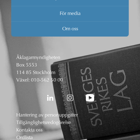
För media
Om oss
Åklagarmyndigheten
Box 5553
114 85 Stockholm
Växel:
010-562 50 00
Hantering av personuppgifter
Tillgänglighetsredogörelse
Kontakta oss
Ordlista