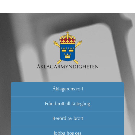
Åklagarens roll
Från brott till rättegång
Berörd av brott
Jobba hos oss