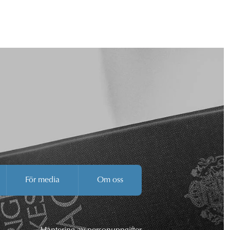
För media
Om oss