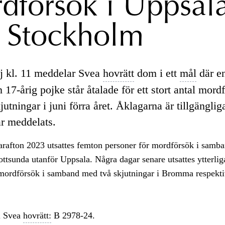
dförsök i Uppsal
 Stockholm
 kl. 11 meddelar Svea
hovrätt
dom i ett
mål
där en
17-årig pojke står åtalade för ett stort antal mord
kjutningar i juni förra året. Åklagarna är tillgängli
r meddelats.
afton 2023 utsattes femton personer för mordförsök i samb
ottsunda utanför Uppsala. Några dagar senare utsattes ytterlig
 mordförsök i samband med två skjutningar i Bromma respekt
i Svea
hovrätt:
B 2978-24.