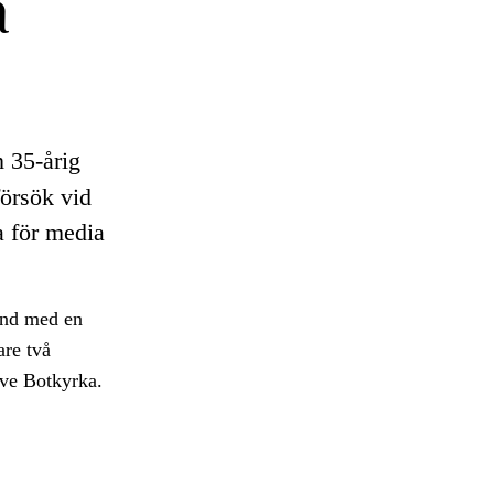
a
 35-årig
försök vid
ga för media
and med en
are två
ive Botkyrka.