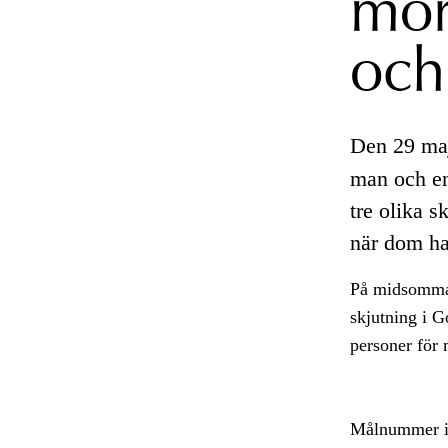
mor
och
Den 29 maj
man och en 
tre olika s
när dom ha
På midsommar
skjutning i G
personer för
Målnummer 