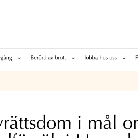
tegång
Berörd av brott
Jobba hos oss
F
rättsdom i mål 