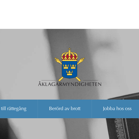
 till rättegång
Berörd av brott
Jobba hos oss