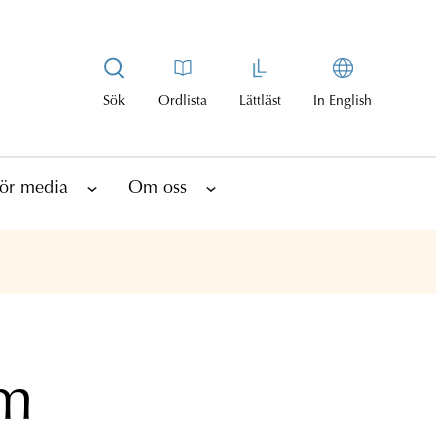
Sök
Ordlista
Lättläst
In English
ör media
Om oss
om