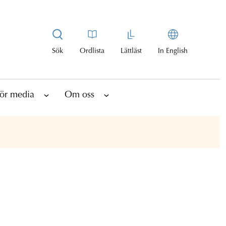
Sök
Ordlista
Lättläst
In English
ör media
Om oss