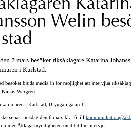
såklagaren Katarin
ansson Welin bes
lstad
 den 7 mars besöker riksåklagare Katarina Johans
maren i Karlstad.
 besöket bjuds media in för möjlighet att intervjua
riksåkla
e Niclas Wargren.
arkammaren i Karlstad, Bryggaregatan 11.
ke senast onsdag den 6 mars kl. 16 till
kommunikation@akla
rkommer Åklagarmyndigheten med tid för intervju.