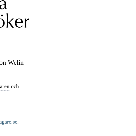
a
öker
son Welin
garen
och
gare.se
.