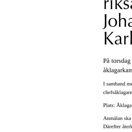
rik
Joh
Kar
På torsdag
åklagarkam
I samband med
chefsåklagar
Plats: Åklag
Anmälan ska s
Därefter åte