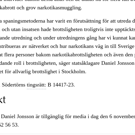
ikabrott och grov narkotikasmuggling.
a spaningsmetoderna har varit en förutsättning för att utreda 
 och utan insatsen hade brottsligheten troligtvis inte upptäckts
ande utredning och under utredningens gång har vi kunnat ka
stribueras av nätverket och hur narkotikans väg in till Sverige 
rat flera personer bakom narkotikabrottsligheten och även den
edande roll i brottsligheten, säger statsåklagare Daniel Jonsson
 för allvarlig brottslighet i Stockholm.
 Södertörns
tingsrätt:
B 14417-23.
kt
 Daniel Jonsson är tillgänglig för media i dag den 6 november
62 56 53.