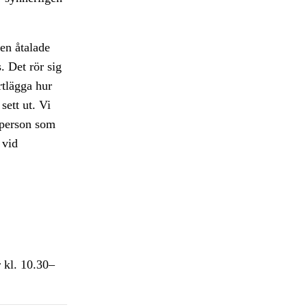
den åtalade
. Det rör sig
rtlägga hur
sett ut. Vi
 person som
 vid
 kl. 10.30–