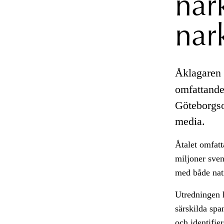
nar
nar
Åklagaren 
omfattande
Göteborgso
media.
Åtalet omfatt
miljoner sven
med både nati
Utredningen h
särskilda spa
och identifie