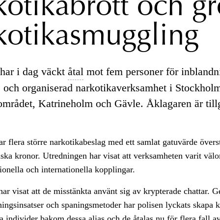
kotikabrott och g
kotikasmuggling
har i dag väckt
åtal
mot fem personer för inblandn
 och organiserad narkotikaverksamhet i Stockhol
mrådet, Katrineholm och Gävle. Åklagaren är tillg
ar flera större narkotikabeslag med ett samlat gatuvärde övers
ska kronor. Utredningen har visat att verksamheten varit välo
onella och internationella kopplingar.
ar visat att de misstänkta använt sig av krypterade chattar.
ningsinsatser och spaningsmetoder har polisen lyckats skapa 
ra individer bakom dessa alias och de åtalas nu för flera fall a