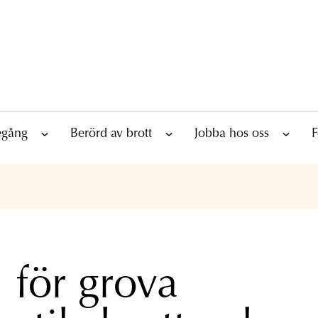
tegång
Berörd av brott
Jobba hos oss
F
l för grova