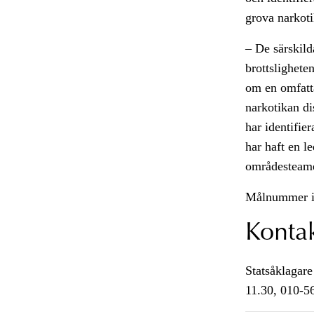
grova narkot
– De särskild
brottsligheten
om en omfatt
narkotikan di
har identifie
har haft en l
områdesteamet
Målnummer i
Konta
Statsåklagare
11.30, 010-5