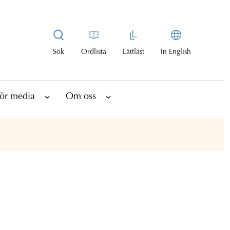
Sök
Ordlista
Lättläst
In English
ör media
Om oss