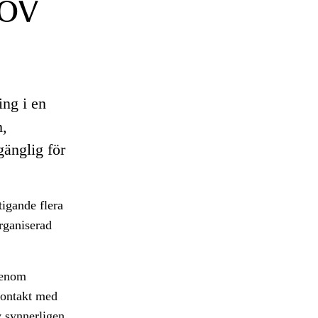
rov
ing i en
m,
änglig för
tigande flera
rganiserad
 Genom
kontakt med
v synnerligen