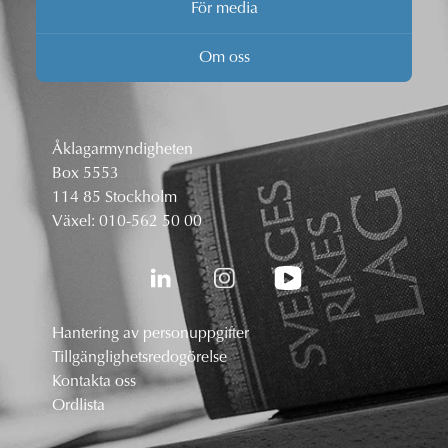
För media
Om oss
Åklagarmyndigheten
Box 5553
114 85 Stockholm
Växel:
010-562 50 00
Hantering av personuppgifter
Tillgänglighetsredogörelse
Kontakta oss
Ordlista