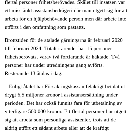
flertal personer frihetsberövades. Skälet till insatsen var
ett misstänkt assistansbedrägeri där man utgett sig för att
arbeta för en hjälpbehövande person men där arbete inte
utförts i den omfattning som påståtts.
Brottstiden för de åtalade gärningarna är februari 2020
till februari 2024. Totalt i ärendet har 15 personer
frihetsberövats, varav två fortfarande är häktade. Två
personer har under utredningens gång avförts.
Resterande 13 åtalas i dag.
– Enligt åtalet har Försäkringskassan felaktigt betalat ut
drygt 6,5 miljoner kronor i assistansersättning under
perioden. Det har också funnits fara för utbetalning av
ytterligare 500 000 kronor. Ett flertal personer har utgett
sig att arbeta som personliga assistenter, trots att de
aldrig utfört ett sådant arbete eller att de kraftigt