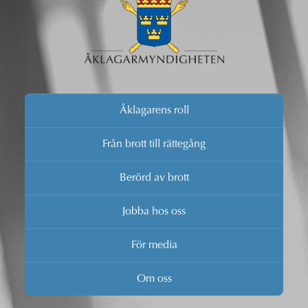
Åklagarens roll
Från brott till rättegång
Berörd av brott
Jobba hos oss
För media
Om oss