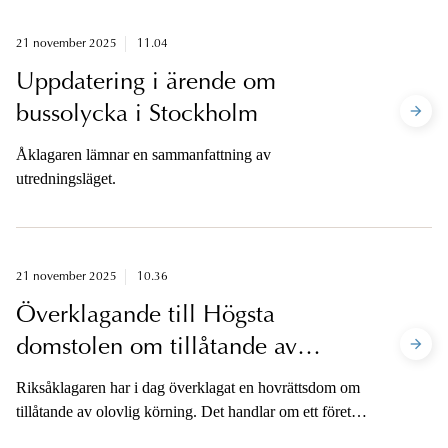
grovt vållande till annans död, ett fall av grovt vållande
till kroppsskada samt olovlig körning.
21 november 2025
11.04
Uppdatering i ärende om
bussolycka i Stockholm
Åklagaren lämnar en sammanfattning av
utredningsläget.
21 november 2025
10.36
Överklagande till Högsta
domstolen om tillåtande av
olovlig körning
Riksåklagaren har i dag överklagat en hovrättsdom om
tillåtande av olovlig körning. Det handlar om ett företag
som anlitat en person som lastbilschaufför trots att han