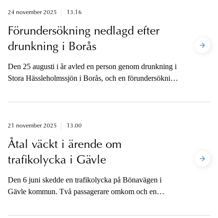
24 november 2025
13.16
Förundersökning nedlagd efter
drunkning i Borås
Den 25 augusti i år avled en person genom drunkning i
Stora Hässleholmssjön i Borås, och en förundersökning
om mord inleddes. Åklagaren har i dag beslutat att
lägga ned förundersökningen eftersom brott inte kan
styrkas.
21 november 2025
13.00
Åtal väckt i ärende om
trafikolycka i Gävle
Den 6 juni skedde en trafikolycka på Bönavägen i
Gävle kommun. Två passagerare omkom och en
skadades allvarligt. Åklagaren har i dag väckt åtal mot
bilens förare för grov vårdslöshet i trafik, två fall av