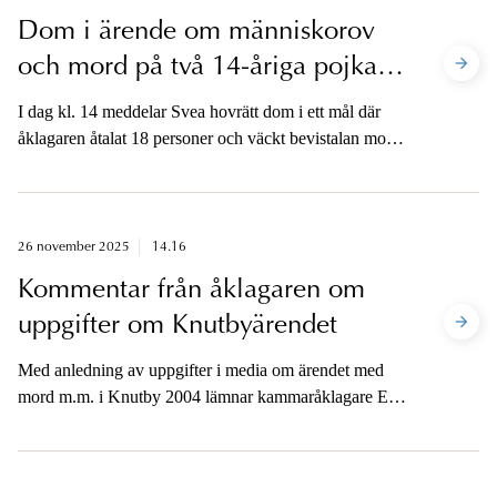
Dom i ärende om människorov
och mord på två 14-åriga pojkar
2023
I dag kl. 14 meddelar Svea hovrätt dom i ett mål där
åklagaren åtalat 18 personer och väckt bevistalan mot
tre personer för inblandning i ett ärende som bland
annat rör människorov och mord på två 14-åriga pojkar
i Stockholms län 2023. Åklagaren är tillgänglig för
media efter att dom har meddelats.
26 november 2025
14.16
Kommentar från åklagaren om
uppgifter om Knutbyärendet
Med anledning av uppgifter i media om ärendet med
mord m.m. i Knutby 2004 lämnar kammaråklagare Elin
Blank en skriftlig kommentar. Hon är också tillgänglig
på telefon senare i eftermiddag.