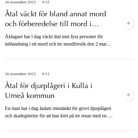
26 november 2025
9.55
Åtal väckt för bland annat mord
och förberedelse till mord i
Stockholm
Åklagare har i dag väckt åtal mot fyra personer för
inblandning i ett mord och tre mordförsök den 2 mars
2025 i Fruängens centrum. Två av personerna åtalas
också för förberedelse till mord och anstiftan av
förberedelse till mord den 27-28 februari 2025 i bland
annat Rinkeby.
26 november 2025
9.12
Åtal för djurplågeri i Kulla i
Umeå kommun
En man har i dag åtalats misstänkt för grovt djurplågeri
och skadegörelse för att han kört på tre renar med en bil
och därefter skurit dem i halsen.