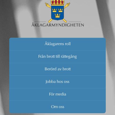
Åklagarens roll
Från brott till rättegång
Berörd av brott
Jobba hos oss
För media
Om oss