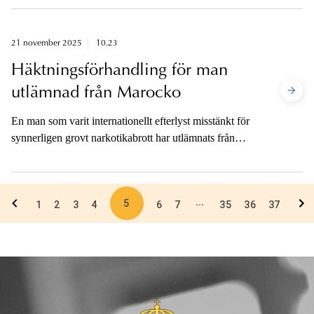
enligt den svenska körkortslagstiftningen saknade
behörighet att köra svenskregistrerad lastbil.
21 november 2025
10.23
Häktningsförhandling för man
utlämnad från Marocko
En man som varit internationellt efterlyst misstänkt för
synnerligen grovt narkotikabrott har utlämnats från
Marocko till Sverige. Han har varit häktad i utevaro
sedan 2023 och han har nu hörts av polis.
Häktningsförhandlingen kommer att hållas i Norrtälje
5
...
tingsrätt i dag kl. 14.30.
1
2
3
4
6
7
35
36
37