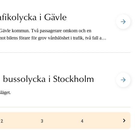
afikolycka i Gävle
i Gävle kommun. Två passagerare omkom och en
t bilens förare för grov vårdslöshet i trafik, två fall av
lande till kroppsskada samt olovlig körning.
 bussolycka i Stockholm
läget.
2
3
4