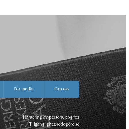
För media
Om oss
Hantering av personuppgifter
Tillgänglighetsredogörelse