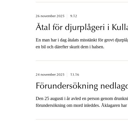
26 november 2025
9.12
Åtal för djurplågeri i K
En man har i dag åtalats misstänkt för grovt djurplå
en bil och därefter skurit dem i halsen.
24 november 2025
13.16
Förundersökning nedlagd 
Den 25 augusti i år avled en person genom drunkni
förundersökning om mord inleddes. Åklagaren har i
brott inte kan styrkas.