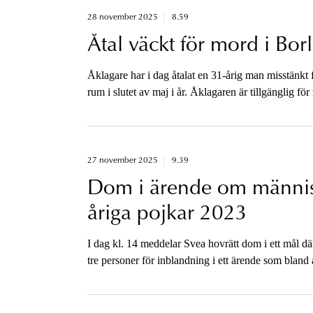
28 november 2025
8.59
Åtal väckt för mord i Bor
Åklagare har i dag åtalat en 31-årig man misstänkt
rum i slutet av maj i år. Åklagaren är tillgänglig för
27 november 2025
9.39
Dom i ärende om männis
åriga pojkar 2023
I dag kl. 14 meddelar Svea hovrätt dom i ett mål dä
tre personer för inblandning i ett ärende som blan
i Stockholms län 2023. Åklagaren är tillgänglig för