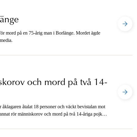
länge
 för mord på en 75-årig man i Borlänge. Mordet ägde
 media.
korov och mord på två 14-
r åklagaren åtalat 18 personer och väckt bevistalan mot
d annat rör människorov och mord på två 14-åriga pojkar
 media efter att dom har meddelats.