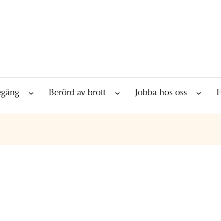
tegång
Berörd av brott
Jobba hos oss
F