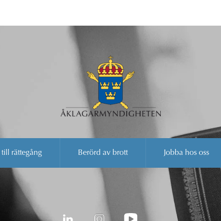
 till rättegång
Berörd av brott
Jobba hos oss