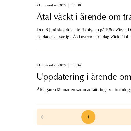
21 november 2025
13.00
Åtal väckt i ärende om tr
Den 6 juni skedde en trafikolycka på Bönavägen 
skadades allvarligt. Åklagaren har i dag väckt åtal mo
grovt vållande till annans död, ett fall av grovt vål
21 november 2025
11.04
Uppdatering i ärende om
Åklagaren lämnar en sammanfattning av utrednings
1