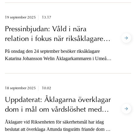
utanför en skola i Stockholm den 15 september.
19 september 2025
13.17
Pressinbjudan: Våld i nära
relation i fokus när riksåklagaren
besöker Umeå
På onsdag den 24 september besöker riksåklagare
Katarina Johansson Welin Åklagarkammaren i Umeå.
Där får hon en presentation av hur åklagarna arbetar för
att lagföra relationsbrott och brott mot barn. I samband
med besöket finns möjlighet att intervjua riksåklagaren.
18 september 2025
10.02
Uppdaterat: Åklagarna överklagar
dom i mål om vårdslöshet med
hemlig uppgift
Åklagare vid Riksenheten för säkerhetsmål har idag
beslutat att överklaga Attunda tingsrätts friande dom i