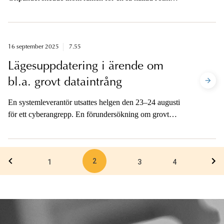
Investigation Team, JIT, där svensk polis och åklagare
samarbetat med portugisisk polis och åklagare, spansk
polis samt Europol och Eurojust.
16 september 2025
7.55
Lägesuppdatering i ärende om
bl.a. grovt dataintrång
En systemleverantör utsattes helgen den 23–24 augusti
för ett cyberangrepp. En förundersökning om grovt
dataintrång och försök till grov utpressning pågår.
Åklagaren lämnar här en kort lägesuppdatering om
utredningen.
2
1
3
4