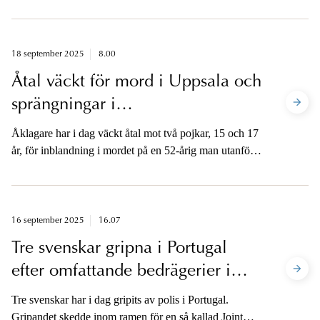
det ärende där en man som tidigare tjänstgjort vid
regeringskansliet åtalats för vårdslöshet med hemlig
uppgift.
18 september 2025
8.00
Åtal väckt för mord i Uppsala och
sprängningar i
Stockholmsområdet
Åklagare har i dag väckt åtal mot två pojkar, 15 och 17
år, för inblandning i mordet på en 52-årig man utanför
en restaurang i området Boländerna, Uppsala, den 13
maj i år. 15-åringen åtalas också för två sprängningar i
Stockholmsområdet. Åklagarna är tillgängliga för
media.
16 september 2025
16.07
Tre svenskar gripna i Portugal
efter omfattande bedrägerier i
Sverige
Tre svenskar har i dag gripits av polis i Portugal.
Gripandet skedde inom ramen för en så kallad Joint