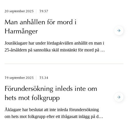
förhör och brottsplatsundersökning.
20 september 2025
19.57
Man anhållen för mord i
Harmånger
Jouråklagare har under lördagskvällen anhållit en man i
25-årsåldern på sannolika skäl misstänkt för mord på en
ambulanssjukvårdare i Harmånger i Nordanstigs
kommun.
19 september 2025
15.34
Förundersökning inleds inte om
hets mot folkgrupp
Åklagare har beslutat att inte inleda förundersökning
om hets mot folkgrupp efter ett ifrågasatt inlägg på den
sociala medieplattformen X om en demonstration