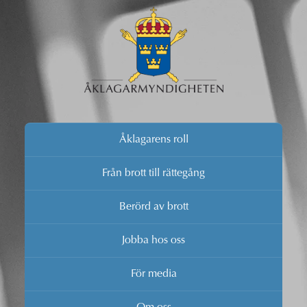
Åklagarens roll
Från brott till rättegång
Berörd av brott
Jobba hos oss
För media