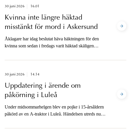
Åklagarna är tillgängliga för media när dom har
30 juni 2026
16.01
meddelats.
Kvinna inte längre häktad
misstänkt för mord i Askersund
Åklagare har idag beslutat häva häktningen för den
kvinna som sedan i fredags varit häktad skäligen
misstänkt för mord på en man ombord på en båt i
Askersund.
30 juni 2026
14.14
Uppdatering i ärende om
påkörning i Luleå
Under midsommarhelgen blev en pojke i 15-årsåldern
påkörd av en A-traktor i Luleå. Händelsen utreds nu
som misstänkt synnerligen grov misshandel och
vållande till kroppsskada, grovt brott, i stället för