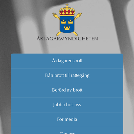
Åklagarens roll
Från brott till rättegång
Berörd av brott
Jobba hos oss
För media