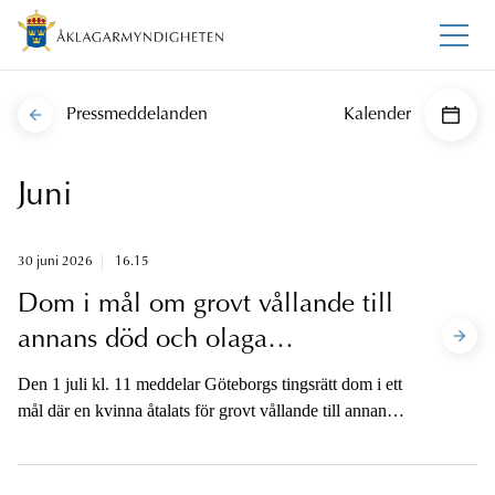
Pressmeddelanden
Kalender
Juni
30 juni 2026
16.15
Dom i mål om grovt vållande till
annans död och olaga
frihetsberövande i Göteborg
Den 1 juli kl. 11 meddelar Göteborgs tingsrätt dom i ett
mål där en kvinna åtalats för grovt vållande till annans
död, olaga frihetsberövande och framkallande av fara
för annan efter att ett barn i förskoleåldern omkommit i
en lägenhetsbrand i Göteborg den 7 februari.