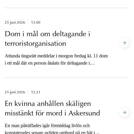
närvarande som misstänkt mordförsök.
25 juni 2026
13.00
Dom i mål om deltagande i
terroristorganisation
Attunda tingsrätt meddelar i morgon fredag kl. 11 dom
i ett mål där en person åtalats för deltagande i
terroristorganisation, grovt brott. Enligt åtalet är
personen kopplad till en våldsbejakande
högerextremistisk organisation.
25 juni 2026
12.23
En kvinna anhållen skäligen
misstänkt för mord i Askersund
En man påträffades igår förmiddag livlös och
konstaterades senare avliden ombord på en båt i