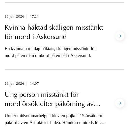
och vilken påföljd som ska dömas ut.
26 juni 2026
17.21
Kvinna häktad skäligen misstänkt
för mord i Askersund
En kvinna har i dag häktats, skäligen misstänkt för
mord på en man ombord på en båt i Askersund.
26 juni 2026
14.07
Ung person misstänkt för
mordförsök efter påkörning av
jämnårig
Under midsommarhelgen blev en pojke i 15-årsåldern
påkörd av en A-traktor i Luleå. Händelsen utreds för