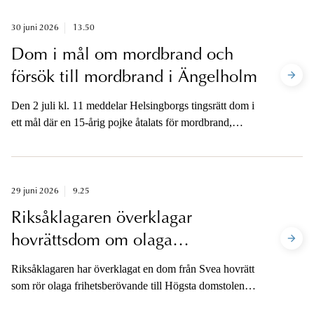
misstänkt mordförsök.
30 juni 2026
13.50
Dom i mål om mordbrand och
försök till mordbrand i Ängelholm
Den 2 juli kl. 11 meddelar Helsingborgs tingsrätt dom i
ett mål där en 15-årig pojke åtalats för mordbrand,
försök till mordbrand, skadegörelse och
barnpornografibrott i Ängelholm 2025–2026.
Åklagaren är tillgänglig för media när dom har
meddelats.
29 juni 2026
9.25
Riksåklagaren överklagar
hovrättsdom om olaga
frihetsberövande
Riksåklagaren har överklagat en dom från Svea hovrätt
som rör olaga frihetsberövande till Högsta domstolen.
Överklagandet gäller både hur brottet ska rubriceras