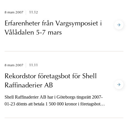
8 mars 2007
11.12
Erfarenheter från Vargsymposiet i
Vålådalen 5-7 mars
8 mars 2007
11.11
Rekordstor företagsbot för Shell
Raffinaderier AB
Shell Raffinaderier AB har i Göteborgs tingsrätt 2007-
01-23 dömts att betala 1 500 000 kronor i företagsbot.
Det är, tillsammans med domen mot Banverket om
Hallandsåsen, det största belopp i företagsbot som har
dömts ut i Sverige.