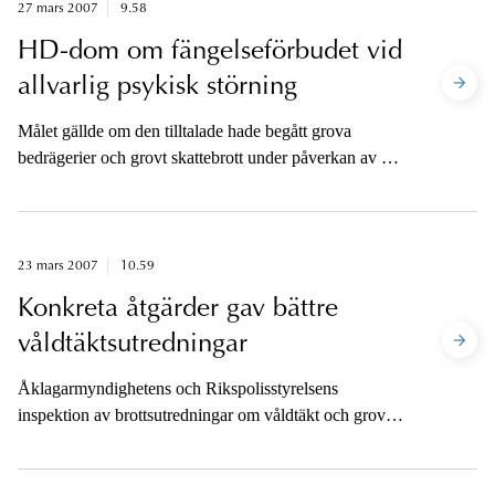
27 mars 2007
9.58
HD-dom om fängelseförbudet vid
allvarlig psykisk störning
Målet gällde om den tilltalade hade begått grova
bedrägerier och grovt skattebrott under påverkan av en
allvarlig psykisk störning.
23 mars 2007
10.59
Konkreta åtgärder gav bättre
våldtäktsutredningar
Åklagarmyndighetens och Rikspolisstyrelsens
inspektion av brottsutredningar om våldtäkt och grov
våldtäkt är klar. Inspektionen är en uppföljning av den
granskning som skedde 2004-2005.