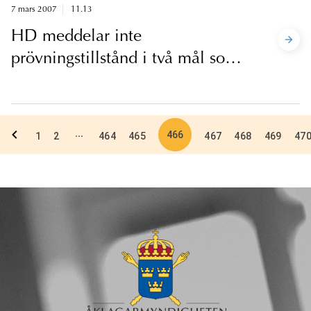
7 mars 2007
11.13
HD meddelar inte
prövningstillstånd i två mål som
gäller farlighetsbedömning av
Subutex
466
...
1
2
464
465
467
468
469
47