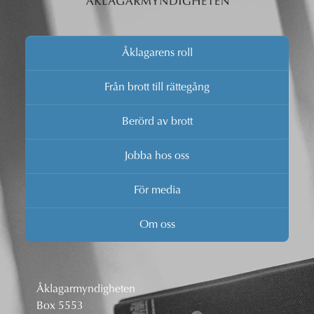
Åklagarens roll
Från brott till rättegång
Berörd av brott
Jobba hos oss
För media
Om oss
Åklagarmyndigheten
Box 5553