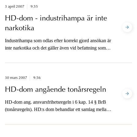
3 april 2007
9.55
HD-dom - industrihampa är inte
narkotika
Industrihampa som odlas efter korrekt gjord ansökan är
inte narkotika och det gäller även vid befattning som
inte hör till själva odlingen.
30 mars 2007
9.56
HD-dom angående tonårsregeln
HD-dom ang. ansvarsfrihetsregeln i 6 kap. 14 § BrB
(tonårsregeln). HD:s dom behandlar ett samlag mellan
en drygt 17-årig pojke och en flicka som var drygt 14
½ år.