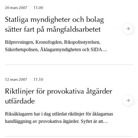
20 mars 2007
11.00
Statliga myndigheter och bolag
sätter fart på mångfaldsarbetet
Bilprovningen, Kronofogden, Rikspolisstyrelsen,
Säkerhetspolisen, Åklagarmyndigheten och SIDA
samlas för att under det ”Europeiska året för lika
möjligheter för alla” sätta fart på sina arbeten med
mångfald, icke-diskriminering och social hållbarhet.
12 mars 2007
11.10
Riktlinjer för provokativa åtgärder
utfärdade
Riksåklagaren har i dag utfärdat riktlinjer för åklagarnas
handläggning av provokativa åtgärder. Syftet är att
skapa klara och tydliga rutiner.