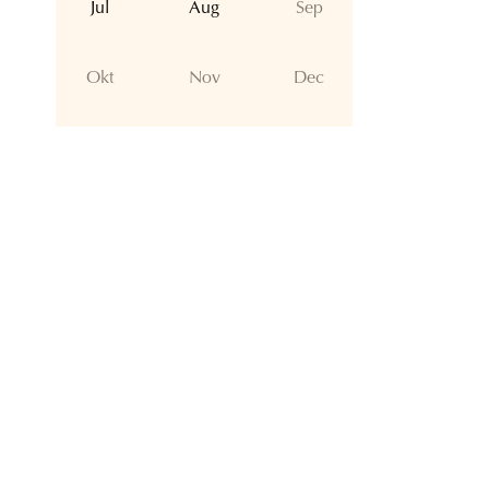
Jul
Aug
Sep
Okt
Nov
Dec