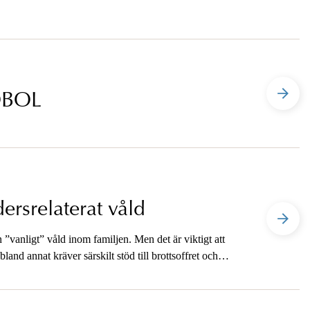
 OBOL
ersrelaterat våld
ån ”vanligt” våld inom familjen. Men det är viktigt att
bland annat kräver särskilt stöd till brottsoffret och
i en ny handbok från Åklagarmyndighetens