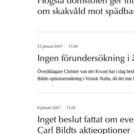
Högsta domstolen ger int
om skakvåld mot spädba
12 januari 2007
13.00
Ingen förundersökning i 
Överåklagare Christer van der Kwast har i dag beslu
Bildts optionsersättning i Vostok Nafta, då det inte 
åtal har begåtts.
8 januari 2007
13.02
Inget beslut fattat om e
Carl Bildts aktieoptioner