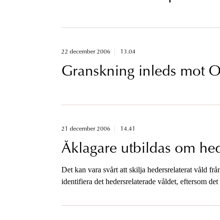
22 december 2006
13.04
Granskning inleds mot
21 december 2006
14.41
Åklagare utbildas om hed
Det kan vara svårt att skilja hedersrelaterat våld fr
identifiera det hedersrelaterade våldet, eftersom det 
speciella utredningsstrategier. Detta konstateras 
Utvecklingscentrum Göteborg.