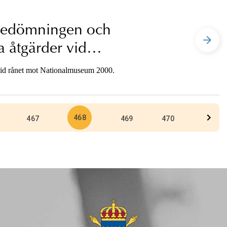
bedömningen och
a åtgärder vid
 vid rånet mot Nationalmuseum 2000.
468
467
469
470