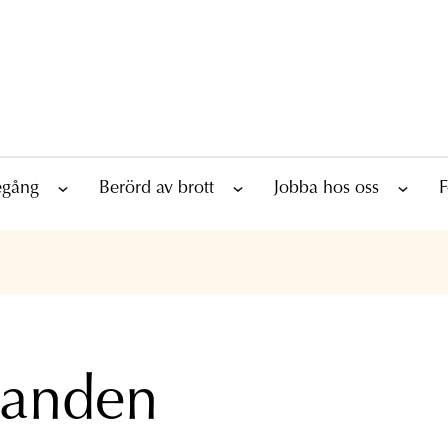
tegång
Berörd av brott
Jobba hos oss
F
landen