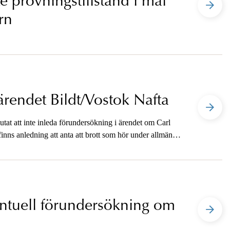
e prövningstillstånd i mål
rn
ärendet Bildt/Vostok Nafta
tat att inte inleda förundersökning i ärendet om Carl
finns anledning att anta att brott som hör under allmänt
ventuell förundersökning om