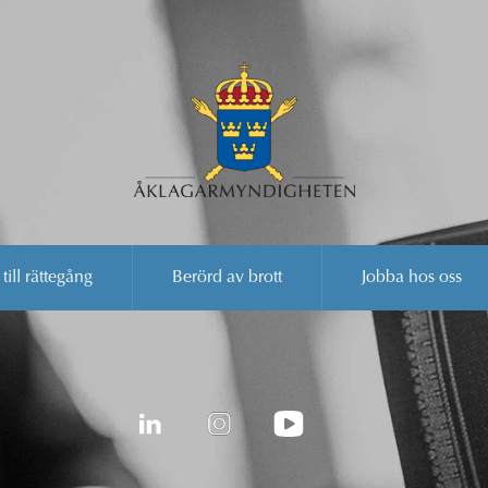
 till rättegång
Berörd av brott
Jobba hos oss