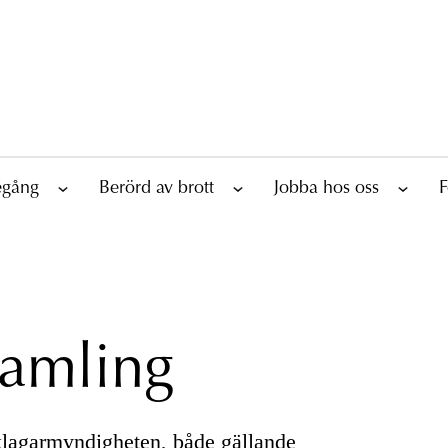
tegång
Berörd av brott
Jobba hos oss
F
samling
Åklagarmyndigheten, både gällande