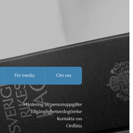
För media
Om oss
Hantering av personuppgifter
Tillgänglighetsredogörelse
Kontakta oss
Ordlista