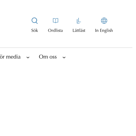
Sök
Ordlista
Lättläst
In English
ör media
Om oss