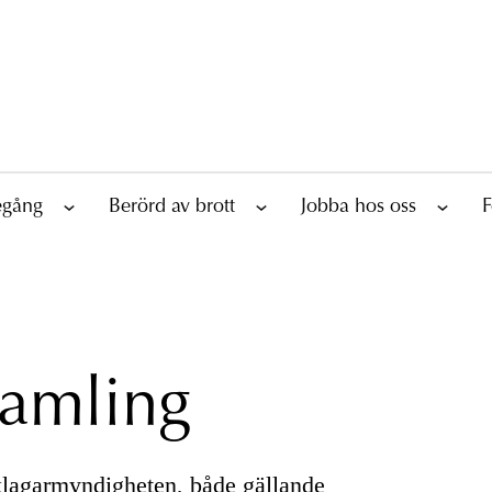
tegång
Berörd av brott
Jobba hos oss
F
samling
Åklagarmyndigheten, både gällande