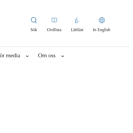
Sök
Ordlista
Lättläst
In English
ör media
Om oss