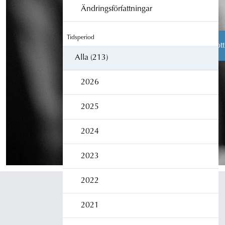
Ändringsförfattningar
Tidsperiod
Åklagarens roll
Från brott
Alla (213)
2026
Åklagarmyndigheten
2025
Box 5553
114 85 Stockholm
Växel:
010-562 50 00
2024
2023
2022
2021