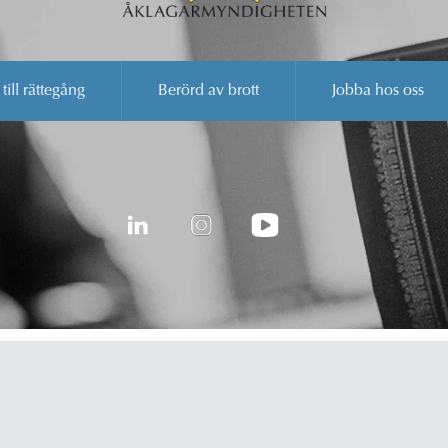
 till rättegång
Berörd av brott
Jobba hos oss