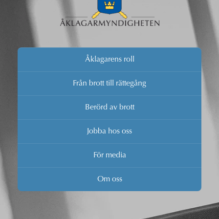
Åklagarens roll
Från brott till rättegång
Berörd av brott
Jobba hos oss
För media
Om oss