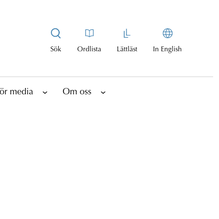
Sök
Ordlista
Lättläst
In English
ör media
Om oss