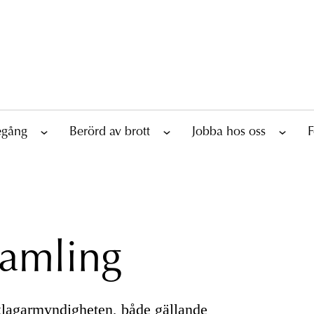
tegång
Berörd av brott
Jobba hos oss
F
samling
Åklagarmyndigheten, både gällande