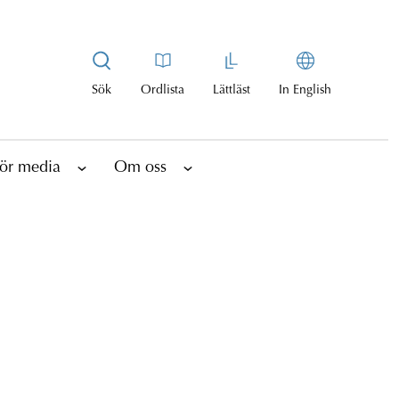
Sök
Ordlista
Lättläst
In English
ör media
Om oss