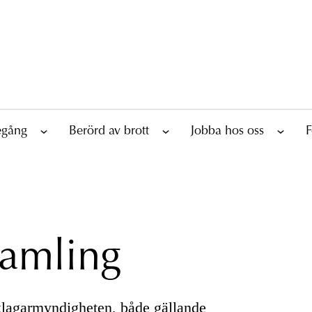
tegång
Berörd av brott
Jobba hos oss
F
samling
Åklagarmyndigheten, både gällande