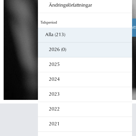
Ändringsförfattningar
Tidsperiod
Åklagarens roll
Från brott
Alla (213)
2026 (0)
Åklagarmyndigheten
2025
Box 5553
114 85 Stockholm
Växel:
010-562 50 00
2024
2023
2022
2021