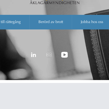
 till rättegång
Berörd av brott
Jobba hos oss