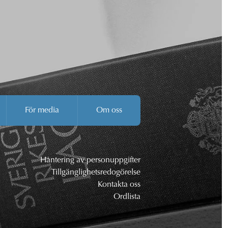
För media
Om oss
Hantering av personuppgifter
Tillgänglighetsredogörelse
Kontakta oss
Ordlista