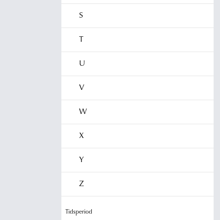
S
T
U
V
W
X
Y
Z
Tidsperiod