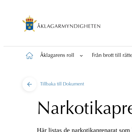
Åklagarens roll
Från brott till rät
Tillbaka till
Dokument
Narkotikapr
Här listas de narkotikapreparat som h