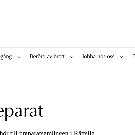
tegång
Berörd av brott
Jobba hos oss
F
eparat
ör till preparatsamlingen i Rättslig