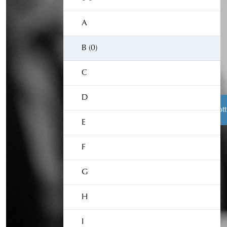
A
B (0)
C
D
Åklagarens roll
Från brott
E
F
Åklagarmyndigheten
Box 5553
G
114 85 Stockholm
Växel:
010-562 50 00
H
I