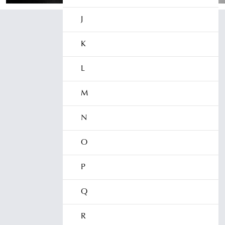
J
K
L
M
N
O
P
Q
R