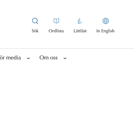
Sök
Ordlista
Lättläst
In English
ör media
Om oss