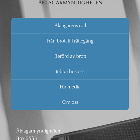
Åklagarens roll
Från brott till rättegång
Berörd av brott
Jobba hos oss
För media
Om oss
Åklagarmyndigheten
Box 5553