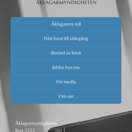
Åklagarens roll
Från brott till rättegång
Berörd av brott
Jobba hos oss
För media
Om oss
Åklagarmyndigheten
Box 5553